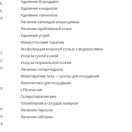
Удаление бородавок
я,
Удаление кондилом
а,
Удаление папиллом
ся
Лечение келоидов инъекциями
Лечение проблемной кожи
Удаление угрей
Микротоковая терапия
Эксфолиация морской солью с водорослями
):
Уход за сухой кожей
о,
Уход за нормальной кожей
сы
Лечение гипергидроза
Мезотерапия тела — уколы для похудения
Липолитики для похудения
но
LPG-массаж
Склеротерапия вен
Пломбировка сосудов лазером
ке
Лечение перхоти
го
Лечение себореи
на