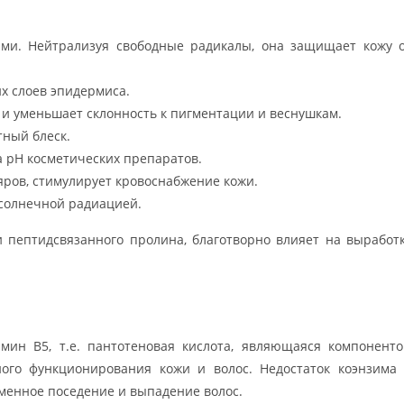
ми. Нейтрализуя свободные радикалы, она защищает кожу 
их слоев эпидермиса.
и уменьшает склонность к пигментации и веснушкам.
тный блеск.
а рН косметических препаратов.
ров, стимулирует кровоснабжение кожи.
 солнечной радиацией.
 пептидсвязанного пролина, благотворно влияет на выработ
мин В5, т.е. пантотеновая кислота, являющаяся компонент
ого функционирования кожи и волос. Недостаток коэнзима
менное поседение и выпадение волос.