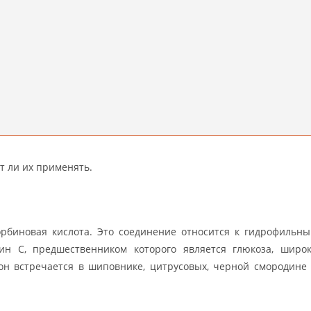
т ли их применять.
корбиновая кислота. Это соединение относится к гидрофильн
ин С, предшественником которого является глюкоза, широ
он встречается в шиповнике, цитрусовых, черной смородине