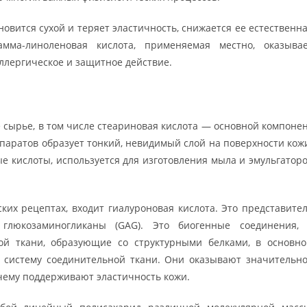
новится сухой и теряет эластичность, снижается ее естественн
мма-линоленовая кислота, применяемая местно, оказыва
ллергическое и защитное действие.
 сырье, в том числе стеариновая кислота — основной компоне
паратов образует тонкий, невидимый слой на поверхности кож
ые кислоты, используется для изготовления мыла и эмульгатор
ких рецептах, входит гиалуроновая кислота. Это представите
 глюкозаминогликаны (GAG). Это биогенные соединения,
ой ткани, образующие со структурными белками, в основн
ю систему соединительной ткани. Они оказывают значительн
 чему поддерживают эластичность кожи.