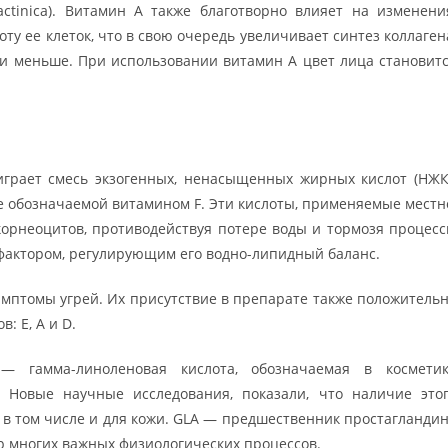
 actinica). Витамин А также благотворно влияет на изменени
ту ее клеток, что в свою очередь увеличивает синтез коллаген
 и меньше. При использовании витамин А цвет лица становит
играет смесь экзогенных, ненасыщенных жирных кислот (НЖК
е обозначаемой витамином F. Эти кислоты, применяемые местн
 корнеоцитов, противодействуя потере воды и тормозя процес
 фактором, регулирующим его водно-липидный баланс.
мптомы угрей. Их присутствие в препарате также положитель
: Е, А и D.
— гамма-линоленовая кислота, обозначаемая в космети
). Новые научные исследования, показали, что наличие это
 в том числе и для кожи. GLA — предшественник простагланди
ор многих важных физиологических процессов.