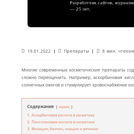
Разработчик сайтов, журнали
— 25 лет.
Запись
Рубрика
Время
19.01.2022
Препараты
8 мин. чтени
опубликована:
записи:
чтения:
Многие современные косметические препараты соде
сложно переоценить. Например, аскорбиновая кисл
солнечных ожогов и стимулирует кровоснабжение ко
Содержание
скрыть
1.
Аскорбиновая кислота в косметике
2.
Пантотеновая кислота в косметике
3.
Фолацин, биотин, ниацин и ретинол