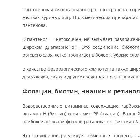
Пантотеновая кислота широко распространена в прир
желтках куриных яиц. В косметических препаратах 
пантенола.
D-пантенол — нетоксичен, не вызывает раздражения
широком диапазоне рН. Это соединение биологич
рогового слоя, легко проникает в более глубокие сло
В качестве физиологического компонента также широ
для укладки, лаках и других средствах, предназначен
Фолацин, биотин, ниацин и ретинол
Водорастворимые витамины, содержащие карбокси
витамин Н (биотин) и витамин РР (ниацин). Важны
наиболее активной формой ретинола, т.е. витамин А
Это соединение регулирует обменные процессы в 