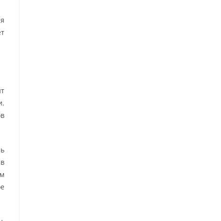
ая
ет
нт
и.
ов
ль
 в
ом
ое