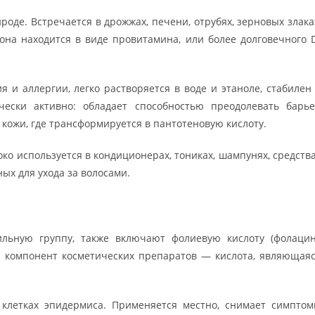
оде. Встречается в дрожжах, печени, отрубях, зерновых злака
она находится в виде провитамина, или более долговечного 
 и аллергии, легко растворяется в воде и этаноле, стабилен
ески активно: обладает способностью преодолевать барь
и кожи, где трансформируется в пантотеновую кислоту.
ко используется в кондиционерах, тониках, шампунях, средств
ных для ухода за волосами.
льную группу, также включают фолиевую кислоту (фолацин
й компонент косметических препаратов — кислота, являющая
.
клетках эпидермиса. Применяется местно, снимает симпто