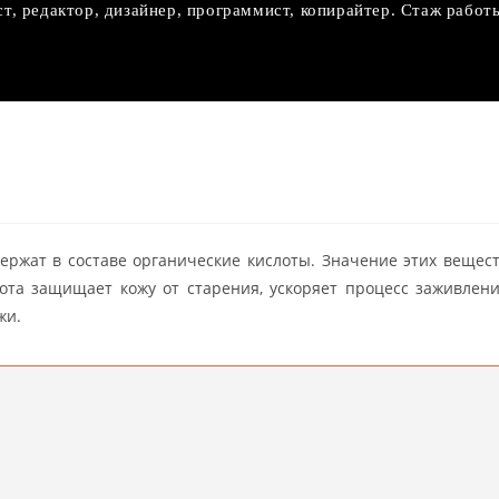
ст, редактор, дизайнер, программист, копирайтер. Стаж работ
я
ржат в составе органические кислоты. Значение этих вещес
ота защищает кожу от старения, ускоряет процесс заживлен
жи.