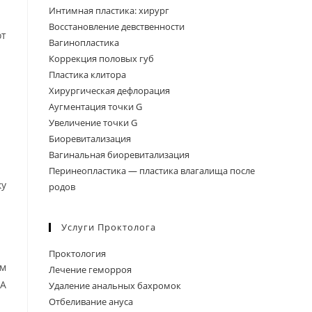
Интимная пластика: хирург
Восстановление девственности
от
Вагинопластика
Коррекция половых губ
Пластика клитора
Хирургическая дефлорация
Аугментация точки G
Увеличение точки G
Биоревитализация
Вагинальная биоревитализация
Перинеопластика — пластика влагалища после
ку
родов
Услуги Проктолога
Проктология
ом
Лечение геморроя
 А
Удаление анальных бахромок
Отбеливание ануса