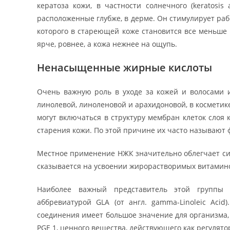
кератоза кожи, в частности солнечного (keratosis
расположенные глубже, в дерме. Он стимулирует рабо
которого в стареющей коже становится все меньше
ярче, ровнее, а кожа нежнее на ощупь.
Ненасыщенные жирные кислоты
Очень важную роль в уходе за кожей и волосами 
линолевой, линоленовой и арахидоновой, в косметик
могут включаться в структуру мембран клеток слоя
старения кожи. По этой причине их часто называют
Местное применение НЖК значительно облегчает си
сказывается на усвоении жирорастворимых витаминов
Наиболее важный представитель этой группы 
аббревиатурой GLA (от англ. gamma-Linoleic Acid
соединения имеет большое значение для организма,
PGE 1, ценного вещества, действующего как регулят