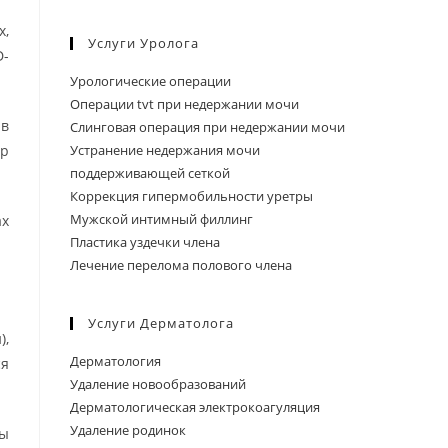
х,
Услуги Уролога
D-
Урологические операции
Операции tvt при недержании мочи
 в
Слинговая операция при недержании мочи
ер
Устранение недержания мочи
поддерживающей сеткой
Коррекция гипермобильности уретры
Мужской интимный филлинг
ах
Пластика уздечки члена
Лечение перелома полового члена
Услуги Дерматолога
),
Дерматология
ся
Удаление новообразований
Дерматологическая электрокоагуляция
Удаление родинок
мы