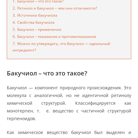
1.
Бакучиол – что это такое?
2.
Ретинол и бакучиол – чем они отличаются?
3.
Источники бакучиола
4.
Свойства бакучиола
5.
Бакучиол – применение
6.
Бакучиол – показания и противопоказания
7.
Можно ли утверждать, что бакучиол — идеальный
ингредиент?
Бакучиол – что это такое?
Бакучиол — компонент природного происхождения. Это
молекула с аналогичной, но не идентичной ретинолу
химической структурой. Классифицируется как
монотерпен, т. е. вещество с частичной структурой
терпеноидов.
Как химическое вещество бакучиол был выделен и