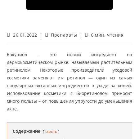
Запись
Рубрика
Время
26.01.2022
Препараты
6 мин. чтения
опубликована:
записи:
чтения:
Бакучиол – это новый ингредиент на
дермокосметическом рынке, называемый растительным
ретинолом. Некоторые производители уходовой
косметики заменяют им ретинол — один из самых
популярных активных ингредиентов в уходе за кожей.
Использование косметики с биоретинолом приносит
много пользы – от повышения упругости до уменьшения
акне.
Содержание
скрыть