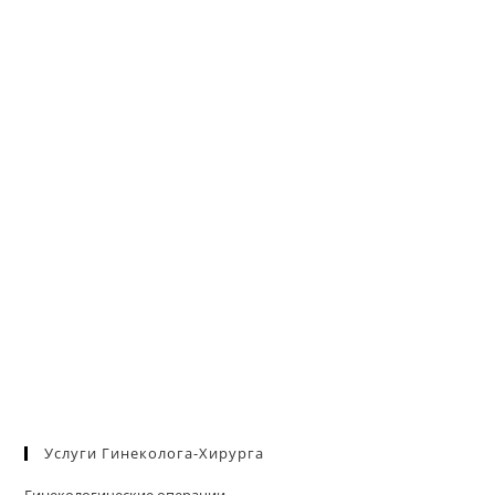
па
пои
Услуги Гинеколога-Хирурга
Гинекологические операции