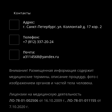
Контакты
Адрес:
г. Санкт-Петербург, ул. Коллонтай д. 17 кор. 2
Телефон:
+7 (812) 337-20-24
Откроется
Почта:
в
Откроется
a3114568@yandex.ru
вашем
в
вашем
приложении
приложении
Внимание! Размещенная информация содержит
медицинские термины, описание процедур, фото с
изображением органов и частей тела человека.
Лицензии на медицинскую деятельность
ЛО-78-01-002506
от 16.10.2009 г.,
ЛО-78-01-011155
от
7.10.2020 г.