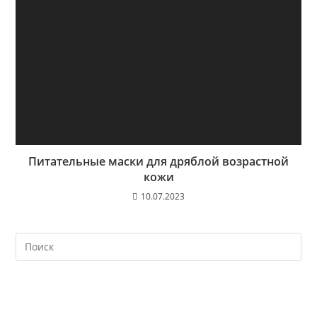
Питательные маски для дряблой возрастной
кожи
10.07.2023
На
кл
Esc
чт
за