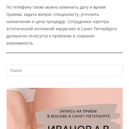
По телефону также можно изменить дату и время
приема, задать вопрос специалисту, уточнить
назначения и цену процедур. Сотрудники «Центра
эстетической интимной хирургии» в Санкт-Петербурге
деликатно отнесутся к проблеме и сохранят
анонимность.
На
кл
Esc
чт
за
па
пои