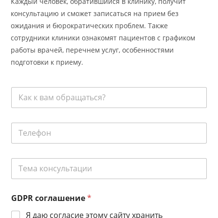
Каждый человек, обратившийся в клинику, получит
консультацию и сможет записаться на прием без
ожидания и бюрократических проблем. Также
сотрудники клиники ознакомят пациентов с графиком
работы врачей, перечнем услуг, особенностями
подготовки к приему.
К
а
к
к
Т
В
е
а
л
м
е
о
Т
ф
б
е
о
р
м
н
а
а
с
*
щ
GDPR соглашение
*
к
о
а
о
г
т
Я даю согласие этому сайту хранить
н