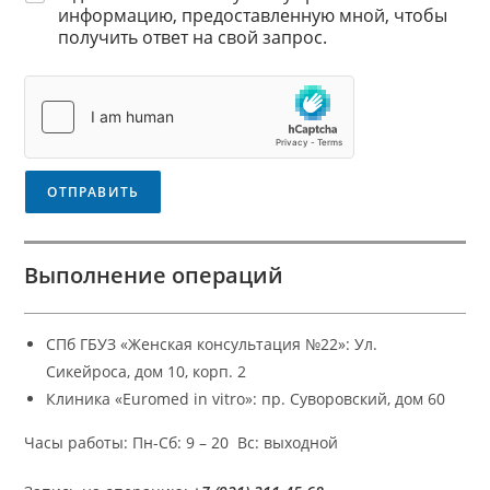
л
ь
информацию, предоставленную мной, чтобы
с
а
с
получить ответ на свой запрос.
у
ш
я
л
е
?
ь
н
*
т
и
а
е
ц
К
и
а
и
к
ОТПРАВИТЬ
*
Т
е
м
а
Выполнение операций
СПб ГБУЗ «Женская консультация №22»: Ул.
Сикейроса, дом 10, корп. 2
Клиника «Euromed in vitro»: пр. Суворовский, дом 60
Часы работы: Пн-Сб: 9 – 20 Вс: выходной