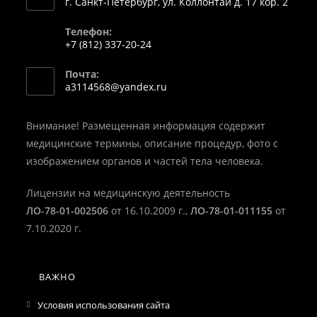
г. Санкт-Петербург, ул. Коллонтай д. 17 кор. 2
Телефон:
+7 (812) 337-20-24
Откроется
Почта:
в
Откроется
a3114568@yandex.ru
вашем
в
вашем
приложении
приложении
Внимание! Размещенная информация содержит
медицинские термины, описание процедур, фото с
изображением органов и частей тела человека.
Лицензии на медицинскую деятельность
ЛО-78-01-002506
от 16.10.2009 г.,
ЛО-78-01-011155
от
7.10.2020 г.
ВАЖНО
Условия использования сайта