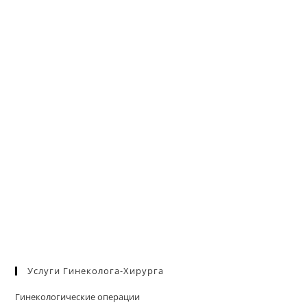
па
м
пои
Услуги Гинеколога-Хирурга
Гинекологические операции