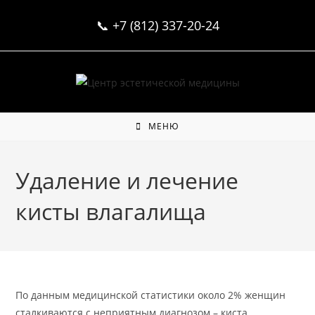
Перейти
📞
+7 (812) 337-20-24
к
содержимому
МЕНЮ
Удаление и лечение
кисты влагалища
По данным медицинской статистики около 2% женщин
сталкиваются с неприятным диагнозом – киста