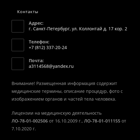
Контакты
Адрес:
г. Санкт-Петербург, ул. Коллонтай д. 17 кор. 2
Телефон:
+7 (812) 337-20-24
Откроется
Почта:
в
Откроется
a3114568@yandex.ru
вашем
в
вашем
приложении
приложении
Внимание! Размещенная информация содержит
медицинские термины, описание процедур, фото с
изображением органов и частей тела человека.
Лицензии на медицинскую деятельность
ЛО-78-01-002506
от 16.10.2009 г.,
ЛО-78-01-011155
от
7.10.2020 г.