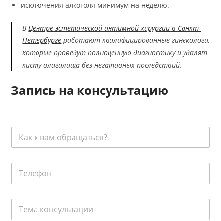
исключения алкоголя минимум на неделю.
В
Центре эстетической интимной хирургии в Санкт-
Петербурге
работают квалифицированные гинекологи,
которые проведут полноценную диагностику и удалят
кисту влагалища без негативных последствий.
Запись на консультацию
К
а
к
к
Т
В
е
а
л
м
е
о
Т
ф
б
е
о
р