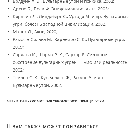
Болдуин Х. Э., Вульгарные угри и психика, 2002;
Дрено Б., Поли Ф. Эпидемиология акне, 2003;
Кордейн Л., Линдеберг С., Уртадо М. и др. Вульгарные
угри: болезнь западной цивилизации, 2002;
Марек Л., Акне, 2020;
Рамос-э-Сильва М., Карнейро С. К., Вульгарные угри,
2009;
Сардана К., Шарма Р. К., Саркар Р. Сезонное
обострение вульгарных угрей — миф или реальность,
2002;
Тейлор С. К., Кук-Болден Ф., Рахман З. и др.
Вульгарные угри, 2002.
МЕТКИ
:
DAILYPROMPT
,
DAILYPROMPT-2031
,
ПРЫЩИ
,
УГРИ
ВАМ ТАКЖЕ МОЖЕТ ПОНРАВИТЬСЯ