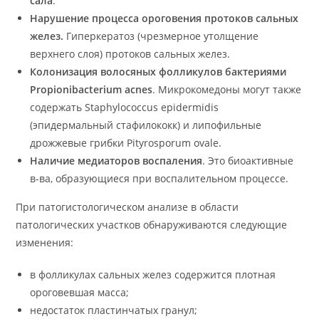
сала
.
Нарушение процесса ороговения протоков сальных
желез.
Гиперкератоз (чрезмерное утолщение
верхнего слоя) протоков сальных желез.
Колонизация волосяных фолликулов бактериями
Propionibacterium acnes
. Микрокомедоны могут также
содержать Staphylococcus epidermidis
(эпидермальный стафилококк) и липофильные
дрожжевые грибки Pityrosporum ovale.
Наличие медиаторов воспаления
. Это биоактивные
в-ва, образующиеся при воспалительном процессе.
При патогистологическом анализе в области
патологических участков обнаруживаются следующие
изменения:
в фолликулах сальных желез содержится плотная
ороговевшая масса;
недостаток пластинчатых гранул;