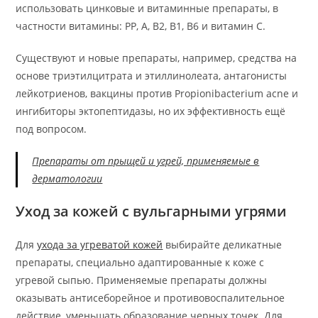
использовать цинковые и витаминные препараты, в
частности витамины: РР, А, В2, В1, В6 и витамин С.
Существуют и новые препараты, например, средства на
основе триэтилцитрата и этиллинолеата, антагонисты
лейкотриенов, вакцины против Propionibacterium acne и
ингибиторы эктопептидазы, но их эффективность ещё
под вопросом.
Препараты от прыщей и угрей, применяемые в
дерматологии
Уход за кожей с вульгарными угрями
Для
ухода за угреватой кожей
выбирайте деликатные
препараты, специально адаптированные к коже с
угревой сыпью. Применяемые препараты должны
оказывать антисеборейное и противовоспалительное
действие, уменьшать образование черных точек. Для