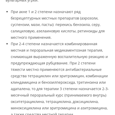
вульгарных угрей:
При акне 1 и 2 степени назначают ряд
безрецептурных местных препаратов (аэрозоли,
суспензии, мази, пасты): перекись бензоила, серу,
салициловую, азелаиновую кислоты, ретиноиды для
местного применения.
При 2-4 степени назначается комбинированная
местная и пероральная медикаментозная терапия,
снимающая выраженную воспалительную реакцию и
предупреждающая рубцевание. При 2 степени
тяжести местно применяются антибактериальные
средства тетрациклин или эритромицин, комбинации
клиндамицина и бензоилпероксида, третиноина или
адапалена, то для терапии 3 степени назначается 2-3-
месячный пероральный курс (принимаемого внутрь)
окситетрациклина, тетрациклина, доксициклина,
миноксициклина или эритромицина и азитромицина,
а также средства местной терапии.