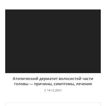
Атопический дерматит волосистой части
головы — причины, симптомы, лечение
14.12.2021
На