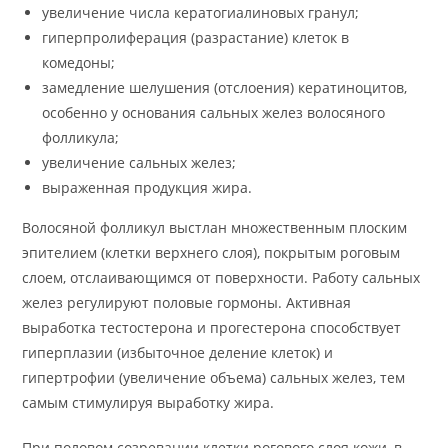
увеличение числа кератогиалиновых гранул;
гиперпролиферация (разрастание) клеток в
комедоны;
замедление шелушения (отслоения) кератиноцитов,
особенно у основания сальных желез волосяного
фолликула;
увеличение сальных желез;
выраженная продукция жира.
Волосяной фолликул выстлан множественным плоским
эпителием (клетки верхнего слоя), покрытым роговым
слоем, отслаивающимся от поверхности. Работу сальных
желез регулируют половые гормоны. Активная
выработка тестостерона и прогестерона способствует
гиперплазии (избыточное деление клеток) и
гипертрофии (увеличение объема) сальных желез, тем
самым стимулируя выработку жира.
При половом созревании клетки рогового слоя кожи, в