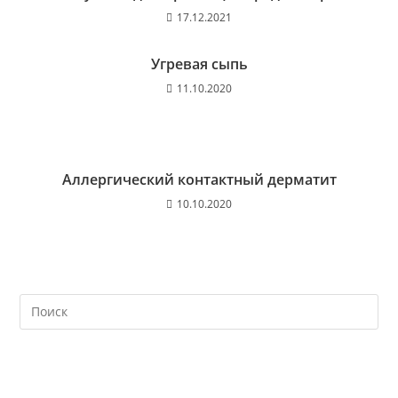
17.12.2021
Угревая сыпь
11.10.2020
Аллергический контактный дерматит
10.10.2020
На
кл
Esc
чт
за