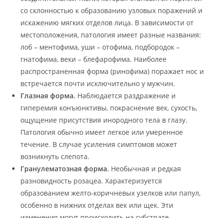
со склонностью к образованию узловых поражений и
искажению мягких отделов лица. В зависимости от
местоположения, патология имеет разные названия:
лоб – ментофима, уши – отофима, подбородок –
гнатофима, веки – блефарофима. Наиболее
распространенная форма (ринофима) поражает нос и
встречается почти исключительно у мужчин.
Глазная форма.
Наблюдается раздражение и
гиперемия конъюнктивы, покраснение век, сухость,
ощущение присутствия инородного тела в глазу.
Патология обычно имеет легкое или умеренное
течение. В случае усиления симптомов может
возникнуть слепота.
Гранулематозная форма.
Необычная и редкая
разновидность розацеа. Характеризуется
образованием желто-коричневых узелков или папул,
особенно в нижних отделах век или щек. Эти
изменения могут происходить на субстрате