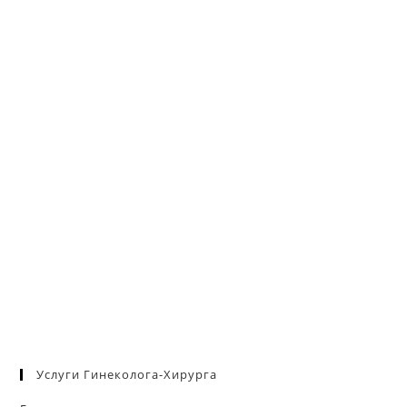
па
пои
Услуги Гинеколога-Хирурга