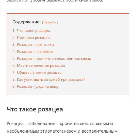
Содержание
скрыть
1.
Что такое розацеа
2.
Причины розацеа
3.
Розацеа – симптомы
4.
Розацеа — лечение
5.
Розацеа – причинно-следственная связь
6.
Местное лечение розацеа
7.
Общее лечение розацеа
8.
Как ухаживать за кожей при розацеа?
9.
Розацеа – уход на дому
Что такое розацеа
Розацеа – заболевание с хроническим, сложным и
необъяснимым этиопатогенезом и воспалительным