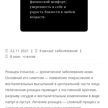
физический комфорт,
уверенность в себе и
радость близости в любом
возрасте.
Запись
Рубрика
22.11.2021
Кожные заболевания
опубликована:
записи:
Время
8 мин. чтения
чтения:
Розацеа (rosacea) — хроническое заболевание кожи.
Основной его симптом — появление покраснения и
воспалительных высыпаний в центральной части лица.
Нелеченная розацеа приводит к постоянной эритеме,
разрыву сосудов и воспалительным изменениям в виде
папул и пустул. Лечение розацеа — сложный процесс и
зависит от уровня выраженности симптомов.