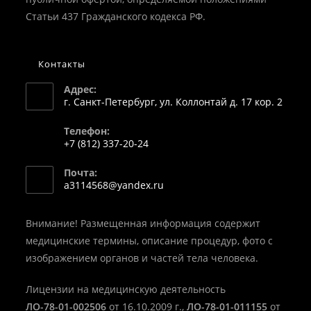
Статьи 437 Гражданского кодекса РФ.
Контакты
Адрес:
г. Санкт-Петербург, ул. Коллонтай д. 17 кор. 2
Телефон:
+7 (812) 337-20-24
Откроется
Почта:
в
Откроется
a3114568@yandex.ru
вашем
в
вашем
приложении
приложении
Внимание! Размещенная информация содержит
медицинские термины, описание процедур, фото с
изображением органов и частей тела человека.
Лицензии на медицинскую деятельность
ЛО-78-01-002506
от 16.10.2009 г.,
ЛО-78-01-011155
от