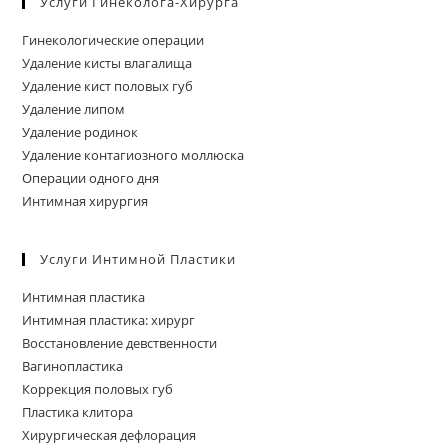
Услуги Гинеколога-Хирурга
па
пои
Гинекологические операции
Удаление кисты влагалища
Удаление кист половых губ
Удаление липом
Удаление родинок
Удаление контагиозного моллюска
Операции одного дня
Интимная хирургия
Услуги Интимной Пластики
Интимная пластика
Интимная пластика: хирург
Восстановление девственности
Вагинопластика
Коррекция половых губ
Пластика клитора
Хирургическая дефлорация