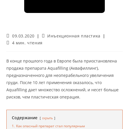
Запись
Рубрика
09.03.2020
Инъекционная пластика
опубликована:
записи:
Время
4 мин. чтения
чтения:
В конце прошлого года в Европе была приостановлена
продажа препарата Aquafilling (Аквафиллинг),
предназначенного для неоперабельного увеличения
груди. После 10 лет применения оказалось, что
Aquafilling дает множество осложнений, и несет больше
рисков, чем пластическая операция.
Содержание
скрыть
1.
Как опасный препарат стал популярным