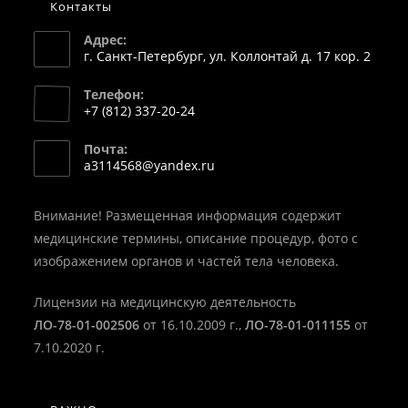
Контакты
Адрес:
г. Санкт-Петербург, ул. Коллонтай д. 17 кор. 2
Телефон:
+7 (812) 337-20-24
Откроется
Почта:
в
Откроется
a3114568@yandex.ru
вашем
в
вашем
приложении
приложении
Внимание! Размещенная информация содержит
медицинские термины, описание процедур, фото с
изображением органов и частей тела человека.
Лицензии на медицинскую деятельность
ЛО-78-01-002506
от 16.10.2009 г.,
ЛО-78-01-011155
от
7.10.2020 г.