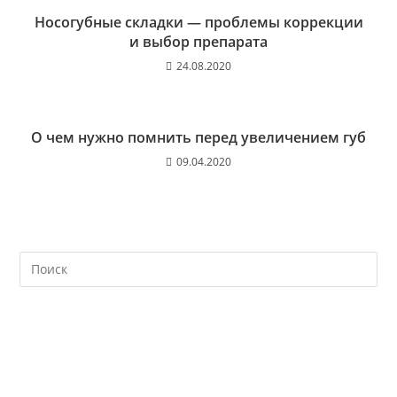
Носогубные складки — проблемы коррекции
и выбор препарата
24.08.2020
О чем нужно помнить перед увеличением губ
09.04.2020
На
кл
Esc
чт
за
па
пои