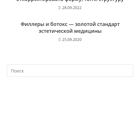
28.09.2022
Филлеры и ботокс — золотой стандарт
эстетической медицины
25.09.2020
На
кл
Esc
чт
за
па
пои