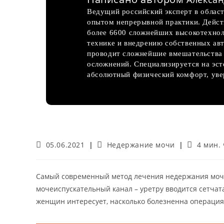
Ведущий российский эксперт в област
опытом непрерывной практики. Дейс
более 6600 сложнейших высокотехнол
технике и внедрению собственных авт
проводит сложнейшие вмешательства 
осложнений. Специализируется на эс
абсолютный физический комфорт, увер
Запись
Рубрика
Время
05.06.2021
Недержание мочи
4 мин.
опубликована:
записи:
чтения:
Самый современный метод лечения недержания мочи
мочеиспускательный канал – уретру вводится сетчата
женщин интересует, насколько болезненна операция