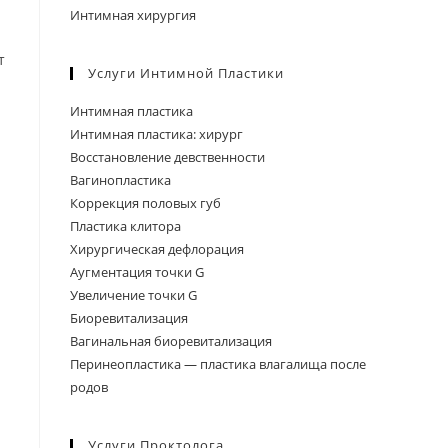
Интимная хирургия
т
Услуги Интимной Пластики
Интимная пластика
Интимная пластика: хирург
Восстановление девственности
Вагинопластика
Коррекция половых губ
Пластика клитора
Хирургическая дефлорация
Аугментация точки G
Увеличение точки G
Биоревитализация
Вагинальная биоревитализация
Перинеопластика — пластика влагалища после
родов
Услуги Проктолога