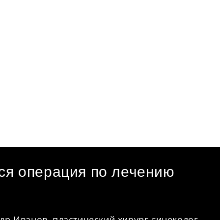
ся операция по лечению
др Иванов, пластический хирург-гинеколог