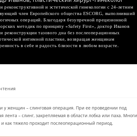
и реконструктивной и эстетической гинекологии с 24-летним
твующий член Европейского общества ESCORG, выполнивший
огичных операций. Благодаря безупречной прецизионной
орских методик по принципу «Safety First», доктор Иванов
и реконструкции тазового дна без послеоперационных
тетической интимной пластике, возвращая женщинам
енность в себе и радость близости в любом возрасте.
 чтения
 у женщин – слинговая операция. При ее проведении под
я лента – слинг, закрепляемая в области лобка или паха. Многи
 и как тяжело проходит послеоперационный период.