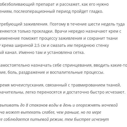
обезболивающий препарат и расскажет, как его нужно
ениям, послеоперационный период пройдет гладко.
 требующий заживления. Поэтому в течение шести недель туда
еняются только прокладки. Врачи нередко назначают крем с
применение поможет процессу заживления и сохранит ткани
у крема шириной 2,5 см и смазать им переднюю стенку
й канал. Именно там и установлена сетка.
 самостоятельно назначать себе спринцевания, вводить какие-т
ие, боль, раздражение и воспалительные процессы.
ремя мочеиспускания, связанный с травмированием тканей,
чительны, легко переносятся и достаточно быстро исчезают.
выпивать до 8 стаканов воды в день и опорожнять мочевой
оча может вытекать слабее, чем раньше, но по мере
ее соблюдается питьевой режим, тем быстрее исчезнут