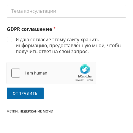
е
о
Т
ф
б
е
о
р
м
н
а
а
*
щ
GDPR соглашение
*
к
а
о
т
Я даю согласие этому сайту хранить
н
ь
информацию, предоставленную мной, чтобы
с
с
получить ответ на свой запрос.
у
я
л
?
ь
*
т
а
ц
и
и
ОТПРАВИТЬ
*
МЕТКИ
:
НЕДЕРЖАНИЕ МОЧИ