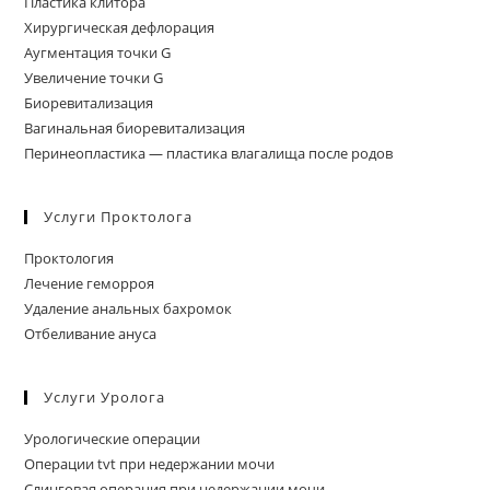
Пластика клитора
Хирургическая дефлорация
Аугментация точки G
Увеличение точки G
Биоревитализация
Вагинальная биоревитализация
Перинеопластика — пластика влагалища после родов
Услуги Проктолога
Проктология
Лечение геморроя
Удаление анальных бахромок
Отбеливание ануса
Услуги Уролога
Урологические операции
Операции tvt при недержании мочи
Слинговая операция при недержании мочи