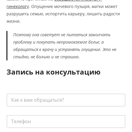
гинекологу
. Опущение мочевого пузыря, матки может
разрушить семью, испортить карьеру, лишить радости
жизни.
Поэтому она советует не пытаться замолчать
проблему и покупать непромокаемое белье, а
обращаться к врачу и устранять опущение. Это не
стыдно, не больно и не страшно.
Запись на консультацию
К
а
к
к
Т
В
е
а
л
м