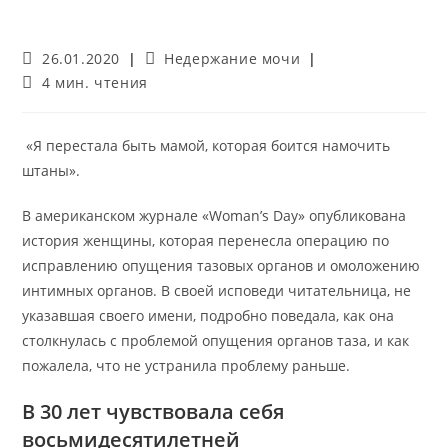
Запись
Рубрика
26.01.2020
Недержание мочи
опубликована:
записи:
Время
4 мин. чтения
чтения:
«Я перестала быть мамой, которая боится намочить
штаны».
В американском журнале «Woman’s Day» опубликована
история женщины, которая перенесла операцию по
исправлению опущения тазовых органов и омоложению
интимных органов. В своей исповеди читательница, не
указавшая своего имени, подробно поведала, как она
столкнулась с проблемой опущения органов таза, и как
пожалела, что не устранила проблему раньше.
В 30 лет чувствовала себя
восьмидесятилетней