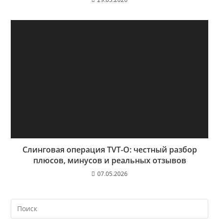
Слинговая операция TVT-O: честный разбор
плюсов, минусов и реальных отзывов
07.05.2026
На
кл