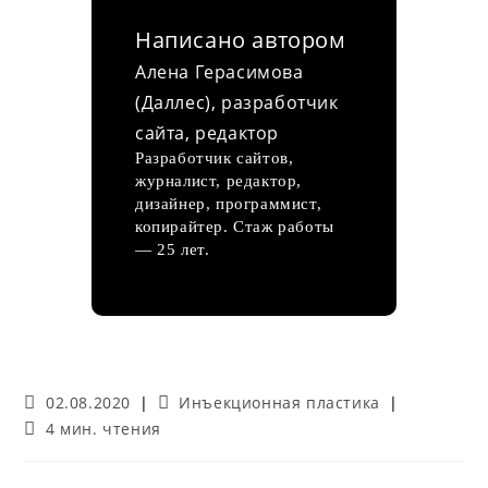
Написано автором
Алена Герасимова
(Даллес), разработчик
сайта, редактор
Разработчик сайтов,
журналист, редактор,
дизайнер, программист,
копирайтер. Стаж работы
— 25 лет.
Запись
Рубрика
02.08.2020
Инъекционная пластика
опубликована:
записи:
Время
4 мин. чтения
чтения: