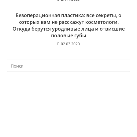
Безоперационная пластика: все секреты, о
которых вам не расскажут косметологи.
Откуда берутся уродливые лица и отвисшие
половые губы
02.03.2020
На
кл
Esc
чт
за
па
пои