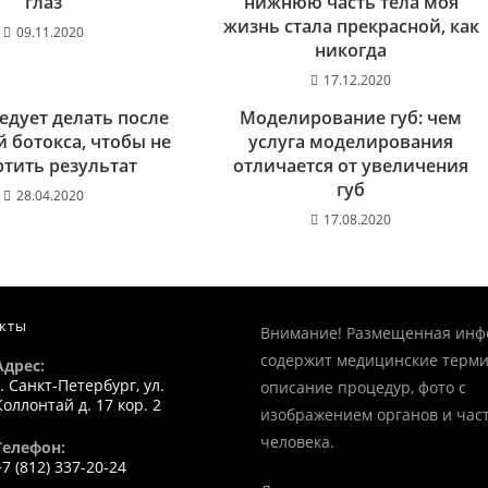
глаз
нижнюю часть тела моя
жизнь стала прекрасной, как
09.11.2020
никогда
17.12.2020
ледует делать после
Моделирование губ: чем
 ботокса, чтобы не
услуга моделирования
тить результат
отличается от увеличения
губ
28.04.2020
17.08.2020
кты
Внимание! Размещенная ин
содержит медицинские терми
Адрес:
г. Санкт-Петербург, ул.
описание процедур, фото с
Коллонтай д. 17 кор. 2
изображением органов и част
человека.
Телефон:
+7 (812) 337-20-24