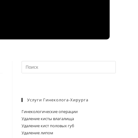
Нажмите
клавишу
Escape,
чтобы
закрыть
Услуги Гинеколога-Хирурга
панель
поиска.
Гинекологические операции
Удаление кисты влагалища
Удаление кист половых губ
Удаление липом