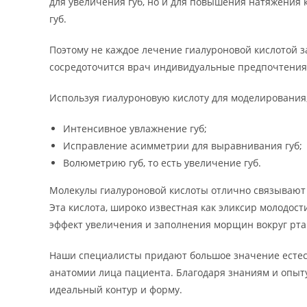
для увеличения губ, но и для повышения натяжения
губ.
Поэтому не каждое лечение гиалуроновой кислотой 
сосредоточится врач индивидуальные предпочтения
Используя гиалуроновую кислоту для моделирования
Интенсивное увлажнение губ;
Исправление асимметрии для выравнивания губ;
Волюметрию губ, то есть увеличение губ.
Молекулы гиалуроновой кислоты отлично связывают в
Эта кислота, широко известная как эликсир молодос
эффект увеличения и заполнения морщин вокруг рта
Наши специалисты придают большое значение естест
анатомии лица пациента. Благодаря знаниям и опыт
идеальный контур и форму.