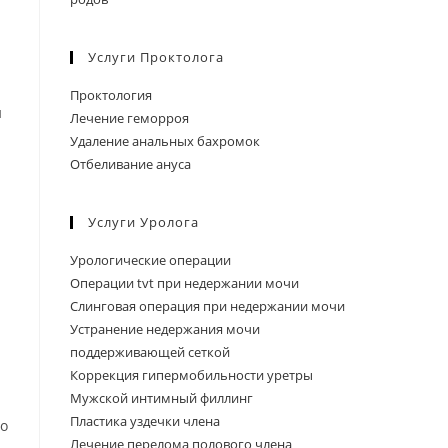
Услуги Проктолога
Проктология
и
Лечение геморроя
Удаление анальных бахромок
Отбеливание ануса
Услуги Уролога
Урологические операции
Операции tvt при недержании мочи
Слинговая операция при недержании мочи
Устранение недержания мочи
поддерживающей сеткой
Коррекция гипермобильности уретры
Мужской интимный филлинг
Пластика уздечки члена
ко
Лечение перелома полового члена