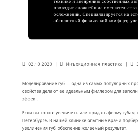
технике и внедрению собственных авт
проводит сложнейшие вмешательства 
осложнений. Специализируется на эс
абсолютный физический комфорт, увер
Запись
Рубрика
Вр
02.10.2020
Инъекционная пластика
опубликована:
записи:
чте
Моделирование губ — одна из самых популярных пр
свойства делают ее идеальным филлером для заполн
эффект.
Если вы хотите увеличить или придать форму губам,
Петербурге. В нашей клинике опытные врачи подбер
увеличения губ, обеспечив желаемый результат.