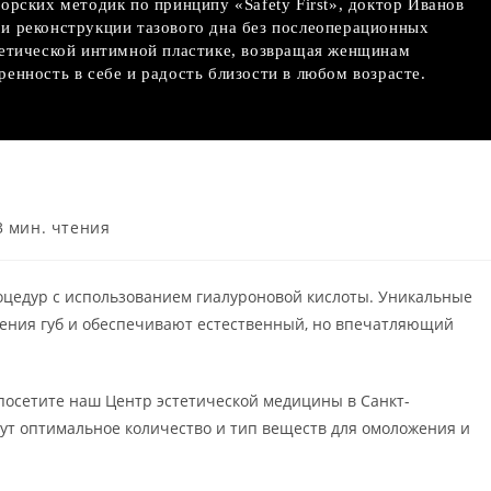
орских методик по принципу «Safety First», доктор Иванов
и реконструкции тазового дна без послеоперационных
тетической интимной пластике, возвращая женщинам
енность в себе и радость близости в любом возрасте.
емя
3 мин. чтения
ния:
оцедур с использованием гиалуроновой кислоты. Уникальные
ения губ и обеспечивают естественный, но впечатляющий
 посетите наш Центр эстетической медицины в Санкт-
ут оптимальное количество и тип веществ для омоложения и