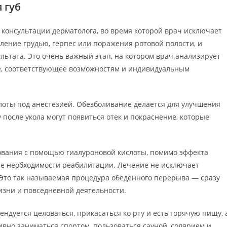
 губ
 консультации дерматолога, во время которой врач исключает
ение грудью, герпес или поражения ротовой полости, и
льтата. Это очень важный этап, на котором врач анализирует
ие, соответствующее возможностям и индивидуальным
оты под анестезией. Обезболивание делается для улучшения
 после укола могут появиться отек и покраснение, которые
вания с помощью гиалуроновой кислоты, помимо эффекта
вие необходимости реабилитации. Лечение не исключает
 Это так называемая процедура обеденного перерыва — сразу
изни и повседневной деятельности.
ндуется целоваться, прикасаться ко рту и есть горячую пищу, 
ивно заниматься спортом, пользоваться сауной, солярием и