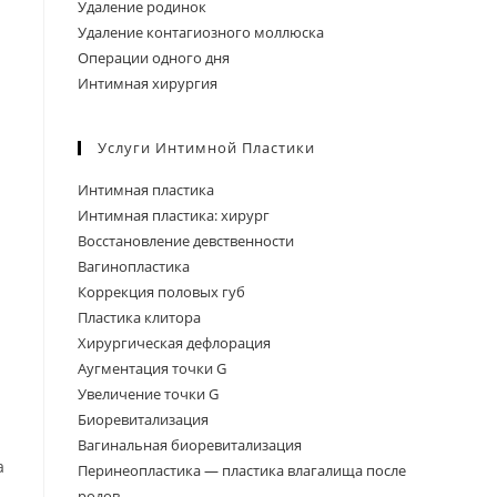
Удаление родинок
Удаление контагиозного моллюска
Операции одного дня
Интимная хирургия
Услуги Интимной Пластики
Интимная пластика
Интимная пластика: хирург
Восстановление девственности
Вагинопластика
Коррекция половых губ
Пластика клитора
Хирургическая дефлорация
Аугментация точки G
Увеличение точки G
Биоревитализация
Вагинальная биоревитализация
а
Перинеопластика — пластика влагалища после
родов