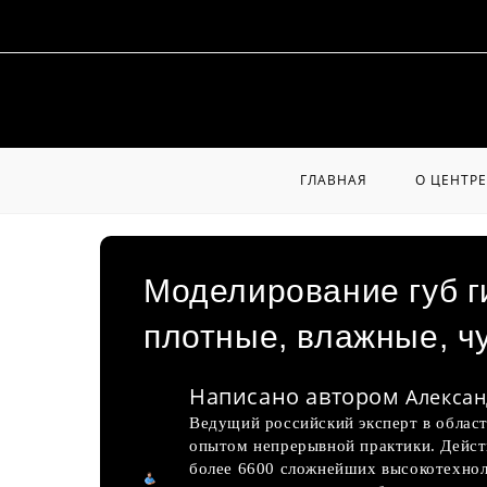
Перейти
к
содержимому
ГЛАВНАЯ
О ЦЕНТРЕ
Моделирование губ г
плотные, влажные, ч
Написано автором
Алексан
Ведущий российский эксперт в област
опытом непрерывной практики. Дейс
более 6600 сложнейших высокотехнол