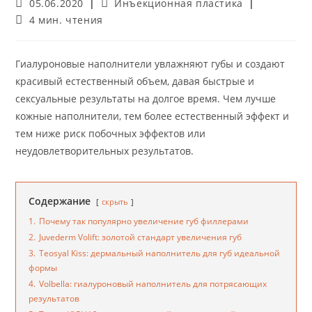
Запись
Рубрика
05.06.2020
Инъекционная пластика
опубликована:
записи:
Время
4 мин. чтения
чтения:
Гиалуроновые наполнители увлажняют губы и создают
красивый естественный объем, давая быстрые и
сексуальные результаты на долгое время. Чем лучше
кожные наполнители, тем более естественный эффект и
тем ниже риск побочных эффектов или
неудовлетворительных результатов.
Содержание
скрыть
1.
Почему так популярно увеличение губ филлерами
2.
Juvederm Volift: золотой стандарт увеличения губ
3.
Teosyal Kiss: дермальный наполнитель для губ идеальной
формы
4.
Volbella: гиалуроновый наполнитель для потрясающих
результатов