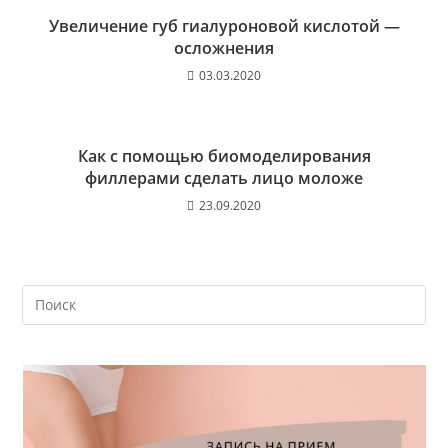
Увеличение губ гиалуроновой кислотой —
осложнения
03.03.2020
Как с помощью биомоделирования
филлерами сделать лицо моложе
23.09.2020
На
кл
Esc
чт
за
па
пои