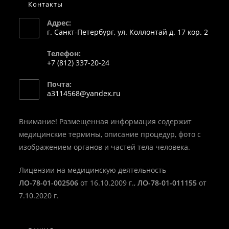
Контакты
Адрес:
г. Санкт-Петербург, ул. Коллонтай д. 17 кор. 2
Телефон:
+7 (812) 337-20-24
Откроется
Почта:
в
Откроется
a3114568@yandex.ru
вашем
в
вашем
приложении
приложении
Внимание! Размещенная информация содержит
медицинские термины, описание процедур, фото с
изображением органов и частей тела человека.
Лицензии на медицинскую деятельность
ЛО-78-01-002506
от 16.10.2009 г.,
ЛО-78-01-011155
от
7.10.2020 г.