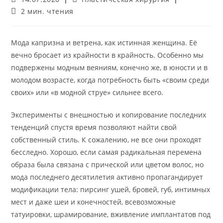
опубликована:
записи:
Время
2 мин. чтения
чтения:
Мода капризна и ветрена, как истинная женщина. Её
вечно бросает из крайности в крайность. Особенно мы
подвержены модным веяниям, конечно же, в юности и в
молодом возрасте, когда потребность быть «своим среди
своих» или «в модной струе» сильнее всего.
Эксперименты с внешностью и копирование последних
тенденций спустя время позволяют найти свой
собственный стиль. К сожалению, не все они проходят
бесследно. Хорошо, если самая радикальная перемена
образа была связана с прической или цветом волос, но
мода последнего десятилетия активно пропагандирует
модификации тела: пирсинг ушей, бровей, губ, интимных
мест и даже шеи и конечностей, всевозможные
татуировки, шрамирование, вживление имплантатов под