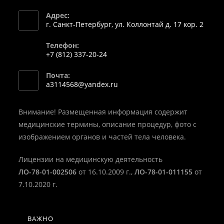
Адрес:
г. Санкт-Петербург, ул. Коллонтай д. 17 кор. 2
Телефон:
+7 (812) 337-20-24
Откроется
Почта:
в
Откроется
a3114568@yandex.ru
вашем
в
вашем
приложении
приложении
Внимание! Размещенная информация содержит
медицинские термины, описание процедур, фото с
изображением органов и частей тела человека.
Лицензии на медицинскую деятельность
ЛО-78-01-002506
от 16.10.2009 г.,
ЛО-78-01-011155
от
7.10.2020 г.
ВАЖНО