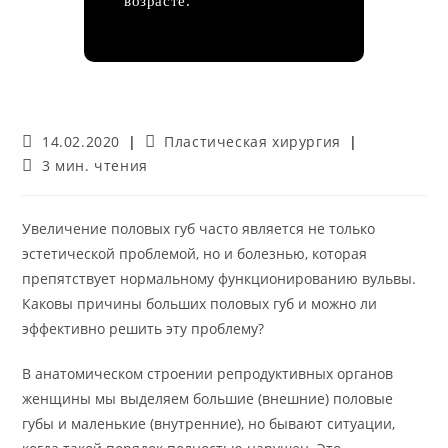
возрасте.
Запись
Рубрика
14.02.2020
Пластическая хирургия
опубликована:
записи:
Время
3 мин. чтения
чтения:
Увеличение половых губ часто является не только
эстетической проблемой, но и болезнью, которая
препятствует нормальному функционированию вульвы.
Каковы причины больших половых губ и можно ли
эффективно решить эту проблему?
В анатомическом строении репродуктивных органов
женщины мы выделяем большие (внешние) половые
губы и маленькие (внутренние), но бывают ситуации,