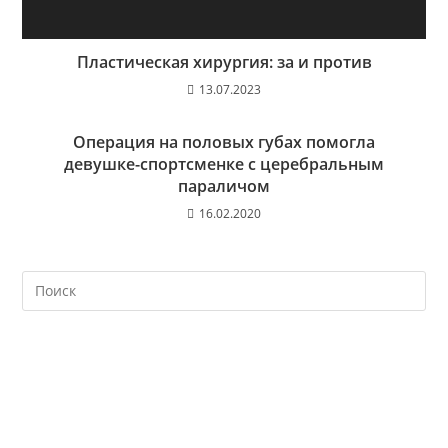
Пластическая хирургия: за и против
13.07.2023
Операция на половых губах помогла
девушке-спортсменке с церебральным
параличом
16.02.2020
На
кл
Esc
чт
за
па
пои