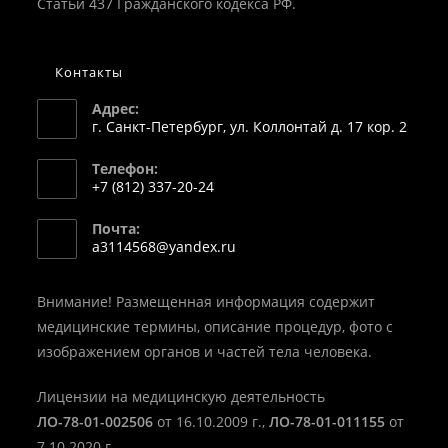
Статьи 437 Гражданского кодекса РФ.
Контакты
Адрес:
г. Санкт-Петербург, ул. Коллонтай д. 17 кор. 2
Телефон:
+7 (812) 337-20-24
Откроется
Почта:
в
Откроется
a3114568@yandex.ru
вашем
в
вашем
приложении
приложении
Внимание! Размещенная информация содержит
медицинские термины, описание процедур, фото с
изображением органов и частей тела человека.
Лицензии на медицинскую деятельность
ЛО-78-01-002506
от 16.10.2009 г.,
ЛО-78-01-011155
от
7.10.2020 г.