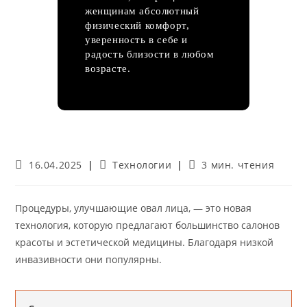
женщинам абсолютный
физический комфорт,
уверенность в себе и
радость близости в любом
возрасте.
Запись
Рубрика
Время
16.04.2025
Технологии
3 мин. чтения
опубликована:
записи:
чтения:
Процедуры, улучшающие овал лица, — это новая
технология, которую предлагают большинство салонов
красоты и эстетической медицины. Благодаря низкой
инвазивности они популярны.