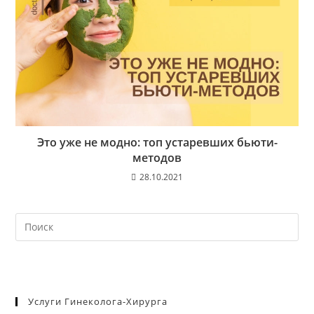
Это уже не модно: топ устаревших бьюти-
методов
28.10.2021
На
кл
Esc
чт
за
Услуги Гинеколога-Хирурга
па