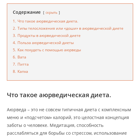
Содержание
скрыть
1.
Что такое аюрведическая диета.
2.
Типы телосложения или «доши» в аюрведической диете
3.
Продукты в аюрведической диете
4.
Польза аюрведической диеты
5.
Как похудеть с помощью аюрведы
6.
Вата
7.
Питта
8.
Капха
Что такое аюрведическая диета.
Аюрведа – это не совсем типичная диета с комплексным
меню и «подсчетом» калорий, это целостная концепция
заботы о человеке. Медитация, способность
расслабляться для борьбы со стрессом, использование