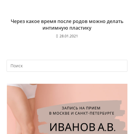
Через какое время после родов можно делать
интимную пластику
28.01.2021
На
кл
Esc
чт
за
па
пои