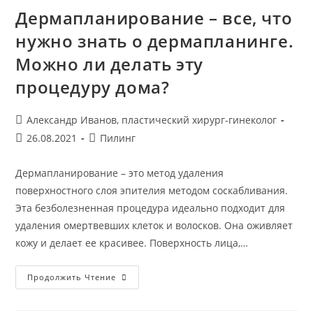
Дермапланирование – все, что
нужно знать о дермапланинге.
Можно ли делать эту
процедуру дома?
Автор
Александр Иванов, пластический хирург-гинеколог
записи:
Запись
Рубрика
26.08.2021
Пилинг
опубликована:
записи:
Дермапланирование – это метод удаления
поверхностного слоя эпителия методом соскабливания.
Эта безболезненная процедура идеально подходит для
удаления омертвевших клеток и волосков. Она оживляет
кожу и делает ее красивее. Поверхность лица,…
Дермапланирование
Продолжить Чтение
–
Все,
Что