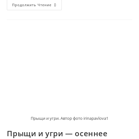
Кислотный
Продолжить Чтение
Уход
За
Лицом
Прыщи и угри. Автор фото irinapavlova1
Прыщи и угри — осеннее