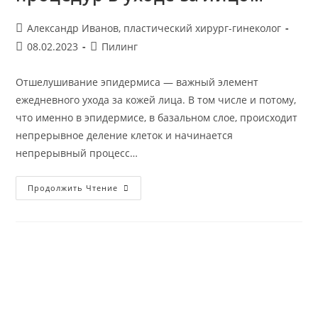
Автор
Александр Иванов, пластический хирург-гинеколог
записи:
Запись
Рубрика
08.02.2023
Пилинг
опубликована:
записи:
Отшелушивание эпидермиса — важный элемент
ежедневного ухода за кожей лица. В том числе и потому,
что именно в эпидермисе, в базальном слое, происходит
непрерывное деление клеток и начинается
непрерывный процесс…
Отшелушивание
Продолжить Чтение
Эпидермиса
—
Роль
Отшелушивающих
Процедур
В
Уходе
За
Лицом