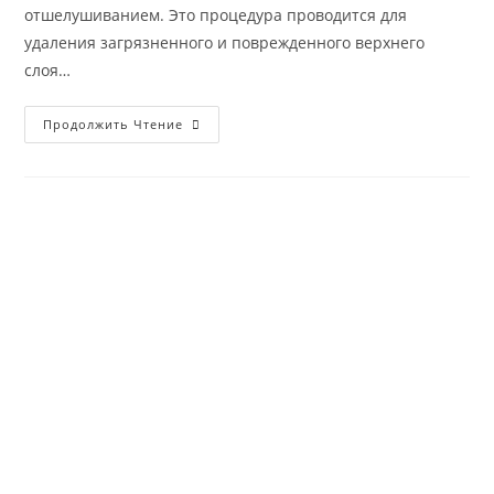
отшелушиванием. Это процедура проводится для
удаления загрязненного и поврежденного верхнего
слоя…
Пилинг
Продолжить Чтение
—
Виды
И
Принцип
Действия