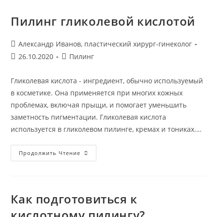
Нужно
Знать
О
Пилинг гликолевой кислотой
Дермапланинге.
Можно
Ли
Делать
Автор
Александр Иванов, пластический хирург-гинеколог
Эту
записи:
Запись
Рубрика
26.10.2020
Пилинг
Процедуру
Дома?
опубликована:
записи:
Гликолевая кислота - ингредиент, обычно используемый
в косметике. Она применяется при многих кожных
проблемах, включая прыщи, и помогает уменьшить
заметность пигментации. Гликолевая кислота
используется в гликолевом пилинге, кремах и тониках.…
Пилинг
Продолжить Чтение
Гликолевой
Кислотой
Как подготовиться к
кислотному пилингу?