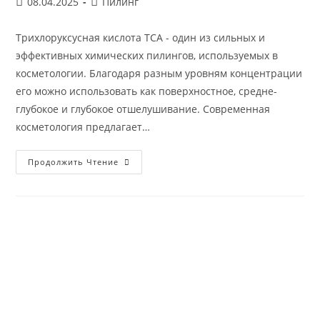
Запись
Рубрика
08.04.2025
Пилинг
опубликована:
записи:
Трихлоруксусная кислота TCA - один из сильных и
эффективных химических пилингов, используемых в
косметологии. Благодаря разным уровням концентрации
его можно использовать как поверхностное, средне-
глубокое и глубокое отшелушивание. Современная
косметология предлагает…
Трихлоруксусная
Продолжить Чтение
Кислота
TCA:
Применение