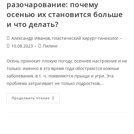
разочарование: почему
осенью их становится больше
и что делать?
Автор
Александр Иванов, пластический хирург-гинеколог
записи:
Запись
Рубрика
10.08.2023
Пилинг
опубликована:
записи:
Осень приносит плохую погоду, осеннее настроение и не
только: именно в это время года обостряются кожные
заболевания, в т. ч. появляются прыщи и угри. Эта
проблема затрагивает не только подростков,…
Прыщи
Продолжить Чтение
И
Угри
—
Осеннее
Разочарование:
Почему
Осенью
Их