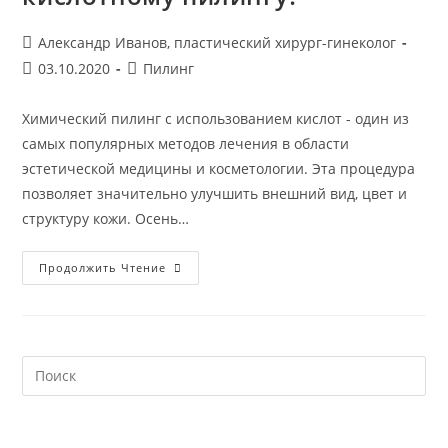
Автор
Александр Иванов, пластический хирург-гинеколог
записи:
Запись
Рубрика
03.10.2020
Пилинг
опубликована:
записи:
Химический пилинг с использованием кислот - один из
самых популярных методов лечения в области
эстетической медицины и косметологии. Эта процедура
позволяет значительно улучшить внешний вид, цвет и
структуру кожи. Осень…
Как
Продолжить Чтение
Подготовиться
К
Кислотному
Пилингу?
На
кл
Esc
чт