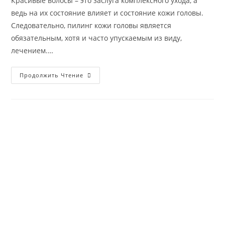
Красивые волосы – это заслуга комплексного ухода, а
ведь на их состояние влияет и состояние кожи головы.
Следовательно, пилинг кожи головы является
обязательным, хотя и часто упускаемым из виду,
лечением.…
Пилинг
Продолжить Чтение
Кожи
Головы
—
Путь
К
Красивым
Волосам!