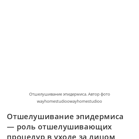
Коже
Отшелушивание эпидермиса. Автор фото
wayhomestudioowayhomestudioo
Отшелушивание эпидермиса
— роль отшелушивающих
процедур в уходе за лицом