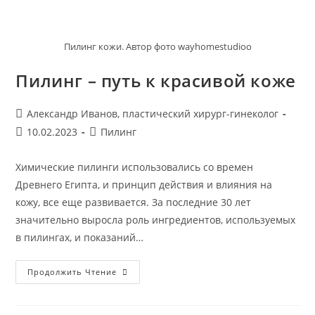
Пилинг кожи. Автор фото wayhomestudioo
Пилинг – путь к красивой коже
Автор
Александр Иванов, пластический хирург-гинеколог
записи:
Запись
Рубрика
10.02.2023
Пилинг
опубликована:
записи:
Химические пилинги использовались со времен
Древнего Египта, и принцип действия и влияния на
кожу, все еще развивается. За последние 30 лет
значительно выросла роль ингредиентов, используемых
в пилингах, и показаний…
Пилинг
Продолжить Чтение
–
Путь
К
Красивой