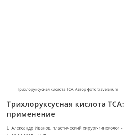
Трихлоруксусная кислота TCA. Автор фото travelarium
Трихлоруксусная кислота TCA:
применение
Автор
Александр Иванов, пластический хирург-гинеколог
записи: