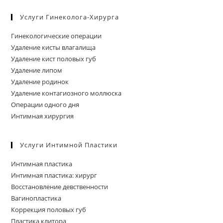
за
Услуги Гинеколога-Хирурга
па
пои
Гинекологические операции
Удаление кисты влагалища
Удаление кист половых губ
Удаление липом
Удаление родинок
Удаление контагиозного моллюска
Операции одного дня
Интимная хирургия
Услуги Интимной Пластики
Интимная пластика
Интимная пластика: хирург
Восстановление девственности
Вагинопластика
Коррекция половых губ
Пластика клитора