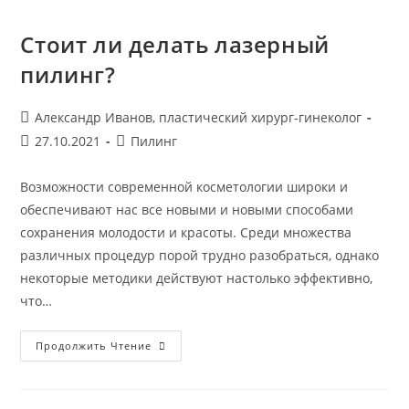
Стоит ли делать лазерный
пилинг?
Автор
Александр Иванов, пластический хирург-гинеколог
записи:
Запись
Рубрика
27.10.2021
Пилинг
опубликована:
записи:
Возможности современной косметологии широки и
обеспечивают нас все новыми и новыми способами
сохранения молодости и красоты. Среди множества
различных процедур порой трудно разобраться, однако
некоторые методики действуют настолько эффективно,
что…
Стоит
Продолжить Чтение
Ли
Делать
Лазерный
Пилинг?