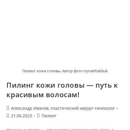
Становится
Больше
И
Что
Делать?
Пилинг кожи головы. Автор фото IrynaKhabliuk
Пилинг кожи головы — путь к
красивым волосам!
Автор
Александр Иванов, пластический хирург-гинеколог
записи:
Запись
Рубрика
21.06.2023
Пилинг
опубликована:
записи: