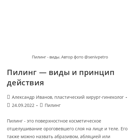
Пилинг - виды. Автор фото @senivpetro
Пилинг — виды и принцип
действия
Автор
Александр Иванов, пластический хирург-гинеколог
записи:
Запись
Рубрика
24.09.2022
Пилинг
опубликована:
записи:
Пилинг - это поверхностное косметическое
отшелушивание ороговевшего слоя на лице и теле. Его
также можно назвать абразивом, абляцией или