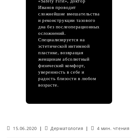
«Safety First», доктор
Иванов проводит
сложнейшие вмешательства
и реконструкции тазового
дна без послеоперационных
осложнений.
Специализируется на
эстетической интимной
пластике, возвращая
женщинам абсолютный
физический комфорт,
уверенность в себе и
радость близости в любом
возрасте.
Запись
Рубрика
Время
15.06.2020
Дерматология
4 мин. чтения
опубликована:
записи:
чтения: