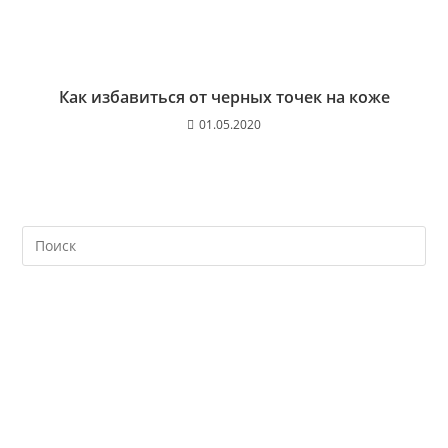
Как избавиться от черных точек на коже
01.05.2020
На
кл
Esc
чт
за
па
пои