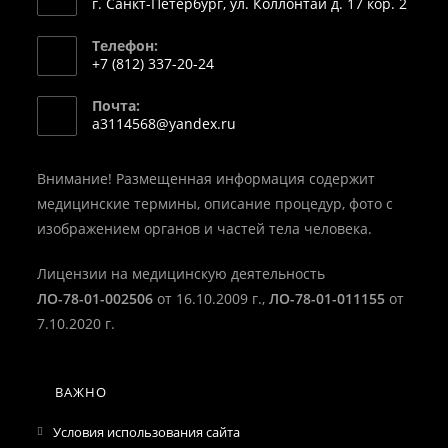
г. Санкт-Петербург, ул. Коллонтай д. 17 кор. 2
Телефон:
+7 (812) 337-20-24
Откроется
Почта:
в
Откроется
a3114568@yandex.ru
вашем
в
вашем
приложении
приложении
Внимание! Размещенная информация содержит
медицинские термины, описание процедур, фото с
изображением органов и частей тела человека.
Лицензии на медицинскую деятельность
ЛО-78-01-002506
от 16.10.2009 г.,
ЛО-78-01-011155
от
7.10.2020 г.
ВАЖНО
Условия использования сайта