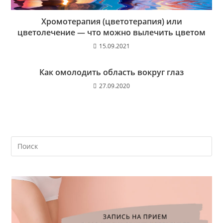
Хромотерапия (цветотерапия) или
цветолечение — что можно вылечить цветом
15.09.2021
Как омолодить область вокруг глаз
27.09.2020
На
кл
Esc
чт
за
па
пои