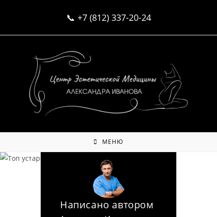
Перейти
📞
+7 (812) 337-20-24
к
содержимому
Это уже не модно:
топ устаревших
бьюти-методов
МЕНЮ
Написано автором