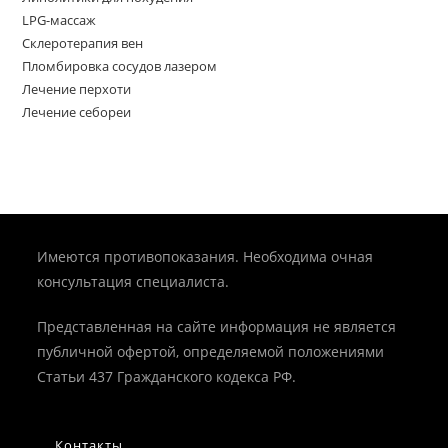
LPG-массаж
Склеротерапия вен
Пломбировка сосудов лазером
Лечение перхоти
Лечение себореи
Имеются противопоказания. Необходима очная
консультация специалиста.
Представленная на сайте информация не является
публичной офертой, определяемой положениями
Статьи 437 Гражданского кодекса РФ.
Контакты