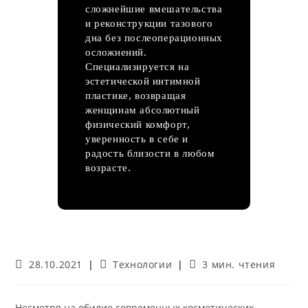
сложнейшие вмешательства
и реконструкции тазового
дна без послеоперационных
осложнений.
Специализируется на
эстетической интимной
пластике, возвращая
женщинам абсолютный
физический комфорт,
уверенность в себе и
радость близости в любом
возрасте.
Запись
Рубрика
Время
28.10.2021
Технологии
3 мин. чтения
опубликована:
записи:
чтения:
Несмотря на обилие современных косметических