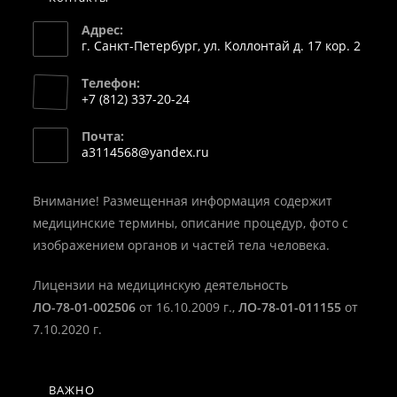
Адрес:
г. Санкт-Петербург, ул. Коллонтай д. 17 кор. 2
Телефон:
+7 (812) 337-20-24
Откроется
Почта:
в
Откроется
a3114568@yandex.ru
вашем
в
вашем
приложении
приложении
Внимание! Размещенная информация содержит
медицинские термины, описание процедур, фото с
изображением органов и частей тела человека.
Лицензии на медицинскую деятельность
ЛО-78-01-002506
от 16.10.2009 г.,
ЛО-78-01-011155
от
7.10.2020 г.
ВАЖНО