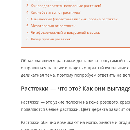
3.
Как предотвратить появление растяжек?
4.
Как избавиться от растяжек?
5.
Химический (кислотный пилинг) против растяжек
6.
Мезотерапия от растяжек
7.
Лимфодренажный и вакуумный массаж
8.
Лазер против растяжек
Образовавшиеся растяжки доставляют ощутимый пси
отправиться на пляж и надеть открытый купальник с 
деликатная тема, поэтому попробуем ответить на воп
Растяжки — что это? Как они выгляд
Растяжки — это узкие полоски на коже розового, крас
появляются белые растяжки. Цвет дефекта зависит от
Растяжки обычно возникают на ногах, животе и ягод
появляются даже на груди.