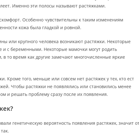
тлеет. Именно эти полосы называют растяжками.
скомфорт. Особенно чувствительны к таким изменениям
менности кожа была гладкой и ровной.
ны или крупного человека возникают растяжки. Некоторые
же и с беременными. Некоторые мамочки могут родить
и, в то время как другие замечают многочисленные яркие
. Кроме того, меньше или совсем нет растяжек у тех, кто ест
ожей. Чтобы растяжки не появлялись или становились менее
ом и решать проблему сразу после их появления.
жек?
вали генетическую вероятность появления растяжек, значит о
 так.