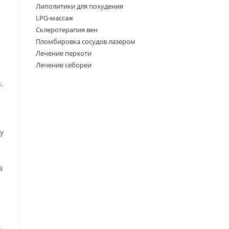
Липолитики для похудения
LPG-массаж
Склеротерапия вен
Пломбировка сосудов лазером
Лечение перхоти
Лечение себореи
.
у
а