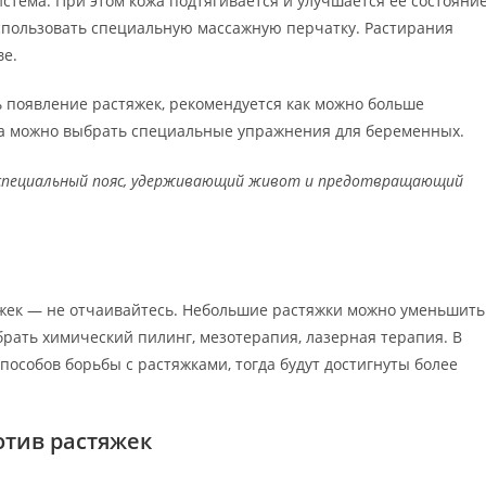
тема. При этом кожа подтягивается и улучшается ее состояние
спользовать специальную массажную перчатку. Растирания
ве.
 появление растяжек, рекомендуется как можно больше
ша можно выбрать специальные упражнения для беременных.
 специальный пояс, удерживающий живот и предотвращающий
яжек — не отчаивайтесь. Небольшие растяжки можно уменьшить
рать химический пилинг, мезотерапия, лазерная терапия. В
особов борьбы с растяжками, тогда будут достигнуты более
отив растяжек