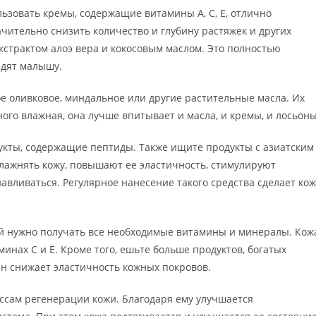
ьзовать кремы, содержащие витамины А, С, Е, отлично
ительно снизить количество и глубину растяжек и других
кстрактом алоэ вера и кокосовым маслом. Это полностью
едят малышу.
е оливковое, миндальное или другие растительные масла. Их
ого влажная, она лучше впитывает и масла, и кремы, и лосьоны
укты, содержащие пептиды. Также ищите продукты с азиатским
лажнять кожу, повышают ее эластичность, стимулируют
авливаться. Регулярное нанесение такого средства сделает кож
й нужно получать все необходимые витамины и минералы. Кож
минах С и Е. Кроме того, ешьте больше продуктов, богатых
еин снижает эластичность кожных покровов.
ссам регенерации кожи. Благодаря ему улучшается