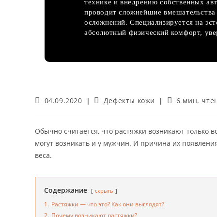
технике и внедрению собственных авт
проводит сложнейшие вмешательства 
осложнений. Специализируется на эс
абсолютный физический комфорт, увер
Запись
Рубрика
Время
04.09.2020
Дефекты кожи
6 мин. чте
опубликована:
записи:
чтения:
Обычно считается, что растяжки возникают только в
могут возникать и у мужчин. И причина их появлени
веса.
Содержание
скрыть
1.
Растяжки — что это? Как они выглядят?
2.
Почему возникают растяжки?