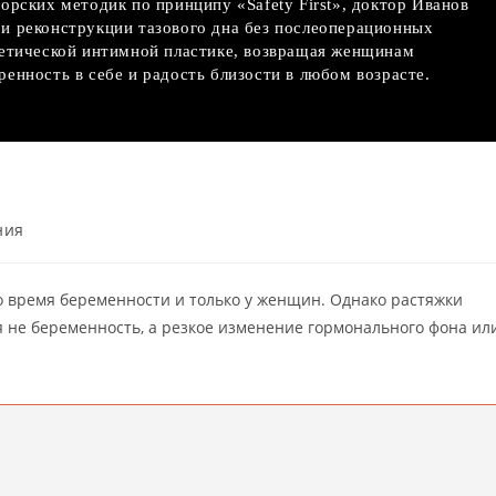
орских методик по принципу «Safety First», доктор Иванов
и реконструкции тазового дна без послеоперационных
тетической интимной пластике, возвращая женщинам
енность в себе и радость близости в любом возрасте.
ния
о время беременности и только у женщин. Однако растяжки
я не беременность, а резкое изменение гормонального фона ил