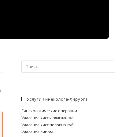
Нажмите
клавишу
Escape,
чтобы
и
закрыть
Услуги Гинеколога-Хирурга
панель
поиска.
Гинекологические операции
Удаление кисты влагалища
Удаление кист половых губ
Удаление липом