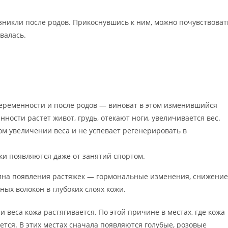
озникли после родов. Прикоснувшись к ним, можно почувствоват
валась.
беременности и после родов — виноват в этом изменившийся
ности растет живот, грудь, отекают ноги, увеличивается вес.
ом увеличении веса и не успевает регенерировать в
жки появляются даже от занятий спортом.
чина появления растяжек — гормональные изменения, снижение
ных волокон в глубоких слоях кожи.
веса кожа растягивается. По этой причине в местах, где кожа
вется. В этих местах сначала появляются голубые, розовые