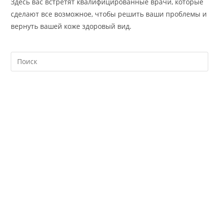
Здесь вас встретят квалифицированные врачи, которые
сделают все возможное, чтобы решить ваши проблемы и
вернуть вашей коже здоровый вид.
На
кл
Esc
чт
за
па
пои