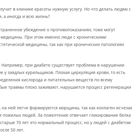
лучит в клинике красоты нужную услугу. Но что делать людям с
, а иногда и всю жизнь?
траненное убеждение о противопоказаниях, тоже могут
й медицины. При этом именно люди с хроническими
тетической медицины, так как при хронических патологиях
 Например, при диабете существует проблема в нарушении
е у заядлых курильщиков. Плохая циркуляция крови, то есть
ределения кислорода и питательных веществ по всему
юбые травмы плохо заживают, нарушается процесс регенерации
я, на ней легче формируются морщины, так как коллаген исчеза
ля пожилых людей. За пожелтение отвечает гликирование белка
тарше 70 лет это нормальный процесс, но у людей с диабетом
осле 50 лет.