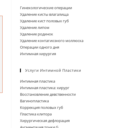
поиска.
Гинекологические операции
Удаление кисты влагалища
Удаление кист половых губ
Удаление липом
Удаление родинок
Удаление контагиозного моллюска
Операции одного дня
Интимная хирургия
Услуги Интимной Пластики
Интимная пластика
Интимная пластика: хирург
Восстановление девственности
Вагинопластика
Коррекция половых губ
Пластика клитора
Хирургическая дефлорация
Аугментация точки G