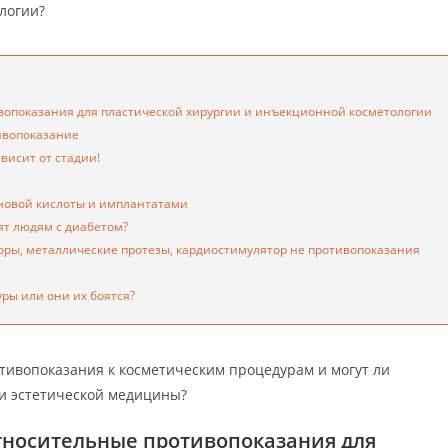
логии?
вопоказания для пластической хирургии и инъекционной косметологии
ивопоказание
висит от стадии!
оновой кислоты и имплантатами
ят людям с диабетом?
оры, металлические протезы, кардиостимулятор не противопоказания
ры или они их боятся?
тивопоказания к косметическим процедурам и могут ли
и эстетической медицины?
тносительные противопоказания для