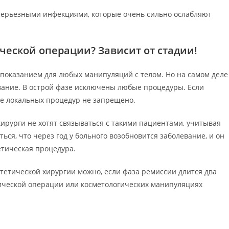
 серьезными инфекциями, которые очень сильно ослабляют
ческой операции? Зависит от стадии!
опоказанием для любых манипуляций с телом. Но на самом деле
левание. В острой фазе исключены любые процедуры. Если
ие локальных процедур не запрещено.
хирурги не хотят связываться с такими пациентами, учитывая
ься, что через год у больного возобновится заболевание, и он
етическая процедура.
стетической хирургии можно, если фаза ремиссии длится два
тической операции или косметологических манипуляциях