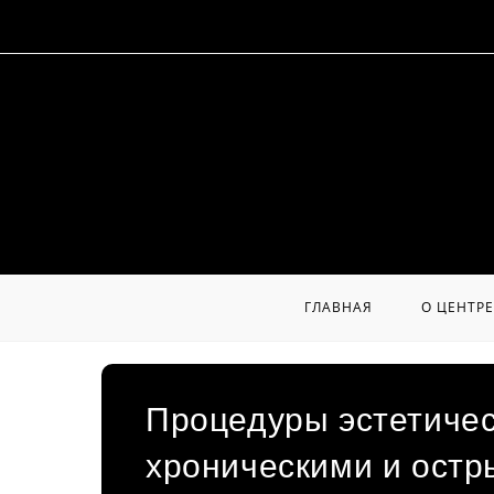
Перейти
к
содержимому
ГЛАВНАЯ
О ЦЕНТРЕ
Процедуры эстетичес
хроническими и ост