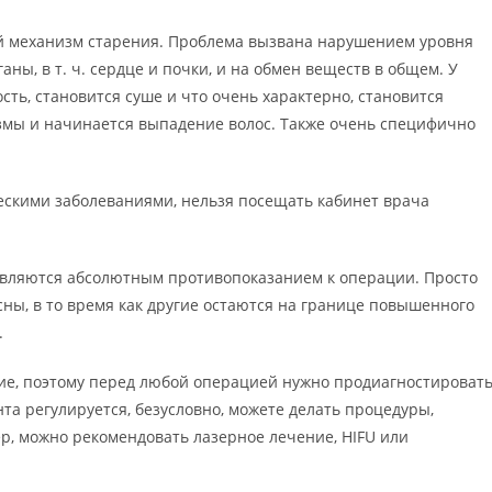
й механизм старения. Проблема вызвана нарушением уровня
ны, в т. ч. сердце и почки, и на обмен веществ в общем. У
сть, становится суше и что очень характерно, становится
змы и начинается выпадение волос. Также очень специфично
скими заболеваниями, нельзя посещать кабинет врача
являются абсолютным противопоказанием к операции. Просто
ны, в то время как другие остаются на границе повышенного
.
ние, поэтому перед любой операцией нужно продиагностироват
та регулируется, безусловно, можете делать процедуры,
р, можно рекомендовать лазерное лечение, HIFU или