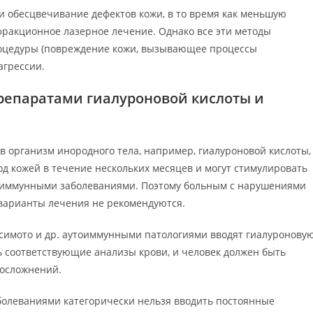
 обесцвечивание дефектов кожи, в то время как меньшую
 фракционное лазерное лечение. Однако все эти методы
роцедуры (повреждение кожи, вызывающее процессы
агрессии.
препаратами гиалуроновой кислоты и
 в организм инородного тела, например, гиалуроновой кислоты,
од кожей в течение нескольких месяцев и могут стимулировать
тоиммунными заболеваниями. Поэтому больным с нарушениями
варианты лечения не рекомендуются.
асимото и др. аутоиммунными патологиями вводят гиалуронову
ь соответствующие анализы крови, и человек должен быть
 осложнений.
болеваниями категорически нельзя вводить постоянные