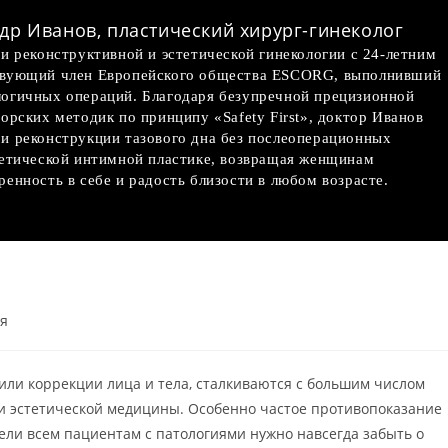
др Иванов, пластический хирург-гинеколог
и реконструктивной и эстетической гинекологии с 24-летним
твующий член Европейского общества ESCORG, выполнивший
огичных операций. Благодаря безупречной прецизионной
орских методик по принципу «Safety First», доктор Иванов
и реконструкции тазового дна без послеоперационных
тетической интимной пластике, возвращая женщинам
енность в себе и радость близости в любом возрасте.
ия
ли коррекции лица и тела, сталкиваются с большим числом
и эстетической медицины. Особенно частое противопоказание
ели всем пациентам с патологиями нужно навсегда забыть о