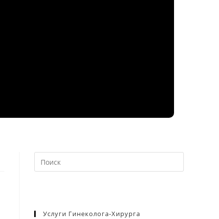
Нажмите
клавишу
Escape,
чтобы
закрыть
Услуги Гинеколога-Хирурга
панель