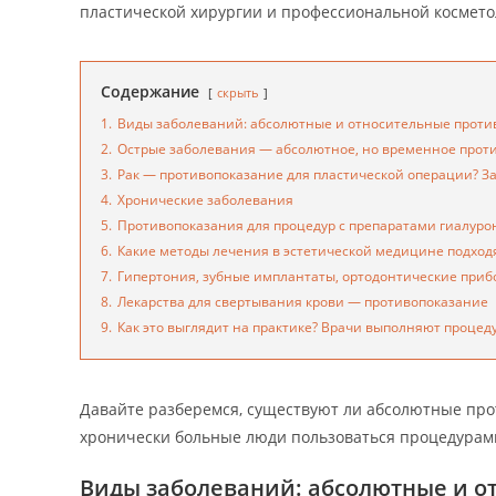
пластической хирургии и профессиональной космето
Содержание
скрыть
1.
Виды заболеваний: абсолютные и относительные проти
2.
Острые заболевания — абсолютное, но временное прот
3.
Рак — противопоказание для пластической операции? За
4.
Хронические заболевания
5.
Противопоказания для процедур с препаратами гиалур
6.
Какие методы лечения в эстетической медицине подход
7.
Гипертония, зубные имплантаты, ортодонтические приб
8.
Лекарства для свертывания крови — противопоказание
9.
Как это выглядит на практике? Врачи выполняют процеду
Давайте разберемся, существуют ли абсолютные про
хронически больные люди пользоваться процедурам
Виды заболеваний: абсолютные и о