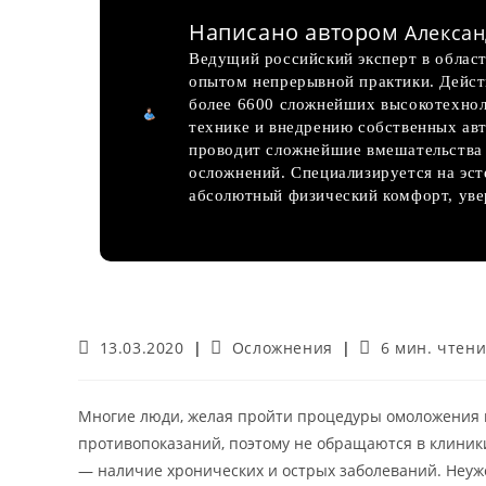
Написано автором
Алексан
Ведущий российский эксперт в област
опытом непрерывной практики. Дейс
более 6600 сложнейших высокотехнол
технике и внедрению собственных авт
проводит сложнейшие вмешательства 
осложнений. Специализируется на эс
абсолютный физический комфорт, увер
Запись
Рубрика
Время
13.03.2020
Осложнения
6 мин. чтен
опубликована:
записи:
чтения:
Многие люди, желая пройти процедуры омоложения и
противопоказаний, поэтому не обращаются в клиник
— наличие хронических и острых заболеваний. Неуж