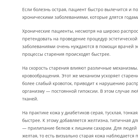
Если болезнь острая, пациент быстро вылечится и по
хроническими заболеваниями, которые длятся годами
Хронические пациенты, несмотря на широко распрос
претендовать на проведение процедур эстетическо
заболеваниями очень нуждаются в помощи врачей эс
процессы старения происходят быстрее.
На скорость старения влияют различные механизмы.
кровообращения. Этот же механизм ускоряет старени
более слабый кровоток, приводит к нарушению расп
организму — постоянной гипоксии. В этом случае л
тканей.
На практике кожа у диабетиков серая, тусклая, тонка
быстрее. К этому добавляется желтизна, типичная д
— прилипание белков к лишним сахарам. Для людей с
желтая, то есть визуально старая кожа наблюдается п