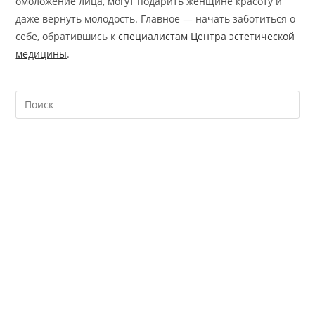
омоложение лица, могут подарить женщине красоту и
даже вернуть молодость. Главное — начать заботиться о
себе, обратившись к
специалистам Центра эстетической
медицины
.
На
кл
Esc
чт
за
па
пои