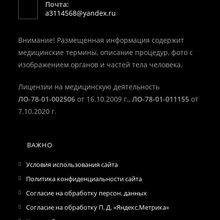
Почта:
в
Откроется
a3114568@yandex.ru
вашем
в
вашем
приложении
приложении
Внимание! Размещенная информация содержит
медицинские термины, описание процедур, фото с
изображением органов и частей тела человека.
Лицензии на медицинскую деятельность
ЛО-78-01-002506
от 16.10.2009 г.,
ЛО-78-01-011155
от
7.10.2020 г.
ВАЖНО
Условия использования сайта
Политика конфиденциальности сайта
Согласие на обработку персон. данных
Согласие на обработку П. Д. «Яндекс.Метрика»