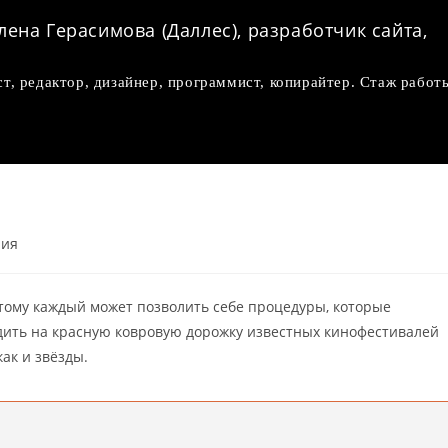
лена Герасимова (Даллес), разработчик сайта,
ст, редактор, дизайнер, программист, копирайтер. Стаж работ
ния
тому каждый может позволить себе процедуры, которые
одить на красную ковровую дорожку известных кинофестивалей
как и звёзды.