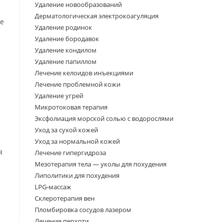
Удаление новообразований
Дерматологическая электрокоагуляция
ие
Удаление родинок
Удаление бородавок
Удаление кондилом
Удаление папиллом
Лечение келоидов инъекциями
Лечение проблемной кожи
Удаление угрей
Микротоковая терапия
Эксфолиация морской солью с водорослями
Уход за сухой кожей
Уход за нормальной кожей
я
Лечение гипергидроза
Мезотерапия тела — уколы для похудения
Липолитики для похудения
LPG-массаж
Склеротерапия вен
Пломбировка сосудов лазером
Лечение перхоти