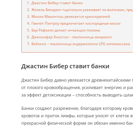
1.
Джастин Бибер ставит банки
2.
Жизель Бюндхен тщательно ухаживает за волосами, пре
3.
Милли Макинтош увлекается криотерапией
4.
Гвинет Пэлтроу предпочитает кислородные маски
5.
Бар Рафаэли делает инъекции плазмы
6.
Дженнифер Энистон – поклонница микроигл
7.
Бейонсе – поклонница эндермологии LPG липомассажа
Джастин Бибер ставит банки
Джастин Бибер давно увлекается древнекитайскими п
от плохого кровообращения, усиливает энергию и ра
за эффект детоксикации – способность выводить шла
Банки создают разрежение, благодаря которому кров
кровоток и приток лимфы, которые уносят от клеток 
прекрасной физической форме он обязан именно бан