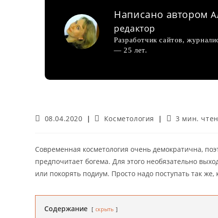
Написано автором
А
редактор
Разработчик сайтов, журнали
— 25 лет.
Запись
Рубрика
Время
08.04.2020
Косметология
3 мин. чте
опубликована:
записи:
чтения:
Современная косметология очень демократична, поэ
предпочитает богема. Для этого необязательно вых
или покорять подиум. Просто надо поступать так же, 
Содержание
скрыть