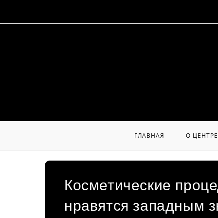
Перейти
к
содержимому
ГЛАВНАЯ
О ЦЕНТРЕ
Косметические проце
нравятся западным 