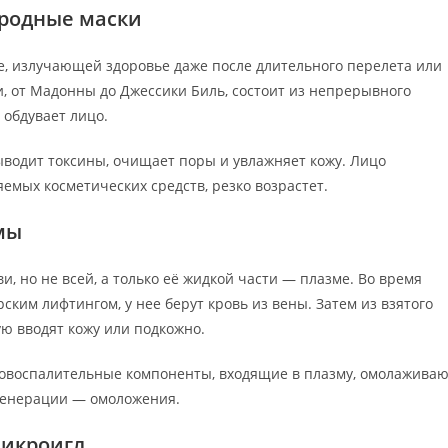
ородные маски
е, излучающей здоровье даже после длительного перелета или
, от Мадонны до Джессики Биль, состоит из непрерывного
 обдувает лицо.
ыводит токсины, очищает поры и увлажняет кожу. Лицо
емых косметических средств, резко возрастет.
мы
и, но не всей, а только её жидкой части — плазме. Во время
ским лифтингом, у нее берут кровь из вены. Затем из взятого
ю вводят кожу или подкожно.
вовоспалительные компоненты, входящие в плазму, омолажива
генерации — омоложения.
микроигл