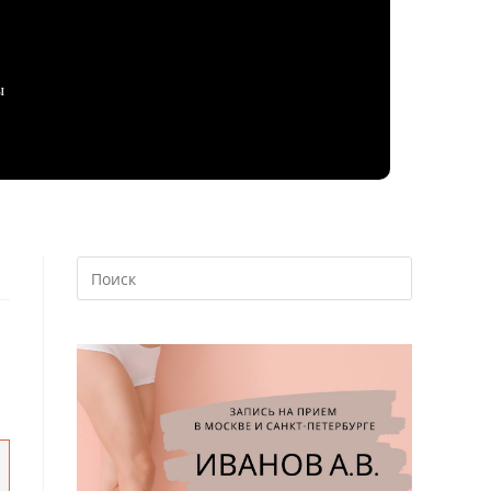
ы
Нажмите
клавишу
Escape,
чтобы
закрыть
панель
поиска.