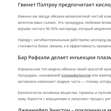
Гвинет Пэлтроу предпочитает кисл
Именно им звезда обязана великолепной чистой кож
многочасовых съемок. Эта процедура, любимая всеми
взрыва чистого 90-95% кислорода, который медленно
Наряду с антибактериальным действием, кислород в
становится более свежим, а в эффективность применя
Бар Рафаэли делает инъекции плаз
Израильская топ-модель обязана своей красотой кров
процедуры, называемой
плазмафилингом
или вампир
материала извлекают жидкую часть — плазму, котору
Биологически активные вещества, гормоны и проти
кожу, борются с морщинами и запускают процесс ре
Дженнифер Энистон – поклонница 