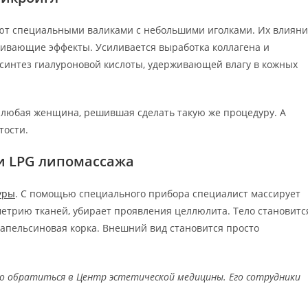
ют специальными валиками с небольшими иголками. Их влиян
аживающие эффекты. Усиливается выработка коллагена и
 синтез гиалуроновой кислоты, удерживающей влагу в кожных
и любая женщина, решившая сделать такую же процедуру. А
тости.
и LPG липомассажа
уры
. С помощью специального прибора специалист массирует
метрию тканей, убирает проявления целлюлита. Тело становитс
 апельсиновая корка. Внешний вид становится просто
о обратиться в Центр эстетической медицины. Его сотрудники