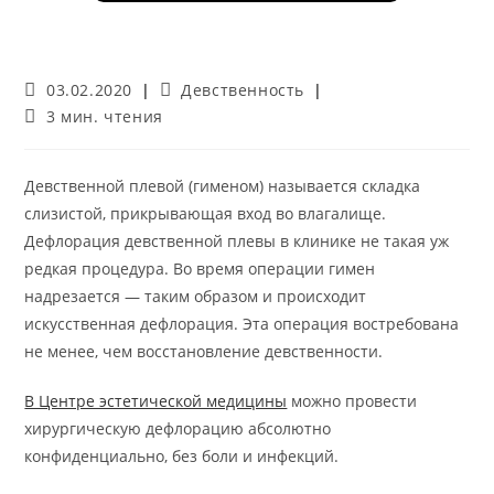
Запись
Рубрика
03.02.2020
Девственность
опубликована:
записи:
Время
3 мин. чтения
чтения:
Девственной плевой (гименом) называется складка
слизистой, прикрывающая вход во влагалище.
Дефлорация девственной плевы в клинике не такая уж
редкая процедура. Во время операции гимен
надрезается — таким образом и происходит
искусственная дефлорация. Эта операция востребована
не менее, чем восстановление девственности.
В Центре эстетической медицины
можно провести
хирургическую дефлорацию абсолютно
конфиденциально, без боли и инфекций.