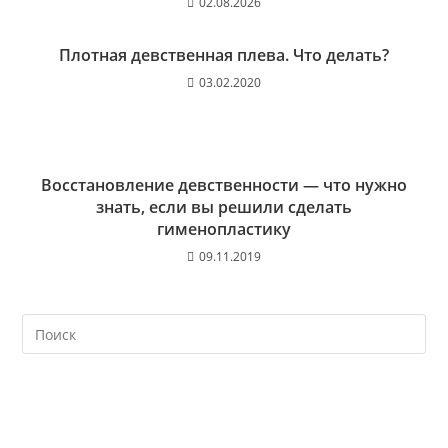
02.08.2026
Плотная девственная плева. Что делать?
03.02.2020
Восстановление девственности — что нужно
знать, если вы решили сделать
гименопластику
09.11.2019
На
кл
Esc
чт
за