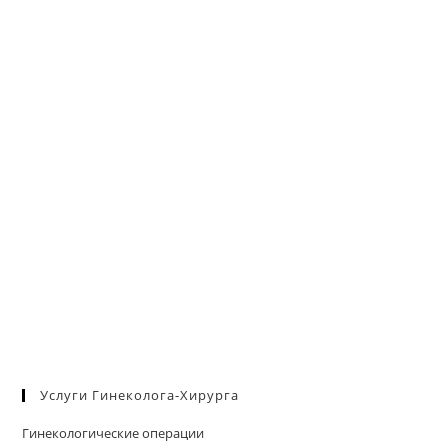
па
пои
Услуги Гинеколога-Хирурга
Гинекологические операции