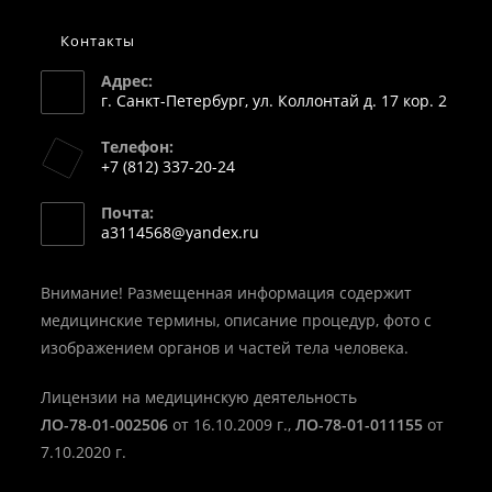
Контакты
Адрес:
г. Санкт-Петербург, ул. Коллонтай д. 17 кор. 2
Телефон:
+7 (812) 337-20-24
Откроется
Почта:
в
Откроется
a3114568@yandex.ru
вашем
в
вашем
приложении
приложении
Внимание! Размещенная информация содержит
медицинские термины, описание процедур, фото с
изображением органов и частей тела человека.
Лицензии на медицинскую деятельность
ЛО-78-01-002506
от 16.10.2009 г.,
ЛО-78-01-011155
от
7.10.2020 г.