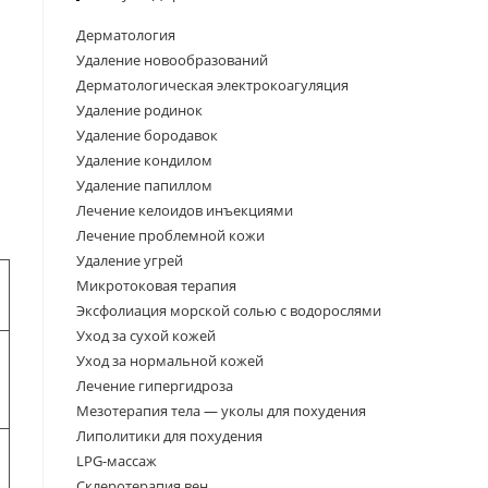
Дерматология
Удаление новообразований
Дерматологическая электрокоагуляция
Удаление родинок
Удаление бородавок
Удаление кондилом
Удаление папиллом
Лечение келоидов инъекциями
Лечение проблемной кожи
Удаление угрей
Микротоковая терапия
Эксфолиация морской солью с водорослями
Уход за сухой кожей
Уход за нормальной кожей
Лечение гипергидроза
Мезотерапия тела — уколы для похудения
Липолитики для похудения
LPG-массаж
я
Склеротерапия вен