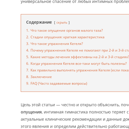
универсальное спасение от любых интимных пробле
Содержание
скрыть
1.
Что такое опущение органов малого таза?
2.
Стадии опущения: краткая характеристика
3.
Что такое упражнения Кегеля?
4.
Почему упражнения Кегеля не помогают при 2-й и 3-й ст
5.
Какие методы лечения эффективны на 2-й и 3-й стадиях
6.
Когда упражнения Кегеля все-таки могут быть полезны?
7.
Как правильно выполнять упражнения Кегеля (если пока
8.
Заключение
9.
FAQ (Часто задаваемые вопросы)
Цель этой статьи — честно и открыто объяснить, по
опущения
, интимная гимнастика полностью теряет 
актуальные клинические рекомендации и данные до
этого явления и определим действительно работающ