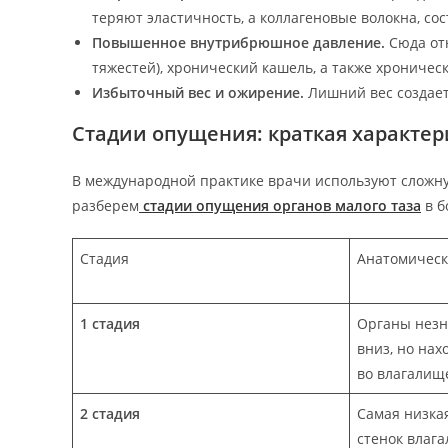
теряют эластичность, а коллагеновые волокна, со
Повышенное внутрибрюшное давление.
Сюда от
тяжестей), хронический кашель, а также хрониче
Избыточный вес и ожирение.
Лишний вес создает
Стадии опущения: краткая характер
В международной практике врачи используют сложн
разберем
стадии опущения органов малого таза
в б
Стадия
Анатомическ
1 стадия
Органы нез
вниз, но нах
во влагалищ
2 стадия
Самая низка
стенок влаг