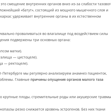
это смещение внутренних органов вниз из-за слабости тазовог
сложнейший «батут», состоящий из мощного мышечного слоя и
 каркас удерживает внутренние органы в их естественном
уквально проваливаться во влагалище под воздействием силы
щения подвержены три основных органа:
псом матки).
галища — цистоцеле).
а — ректоцеле).
кт-Петербурге мы регулярно анализируем анамнез пациенток,
проблемы. Главные
причины опущения органов малого таза
о крупные плоды, стремительные роды или акушерские травм
нопаузы резко снижается уровень эстрогенов. Без них ткани