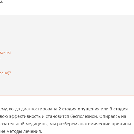
м.
адиях?
?
зано)?
чему, когда диагностирована
2 стадия опущения
или
3 стадия
свою эффективность и становится бесполезной. Опираясь на
казательной медицины, мы разберем анатомические причины
ие методы лечения.