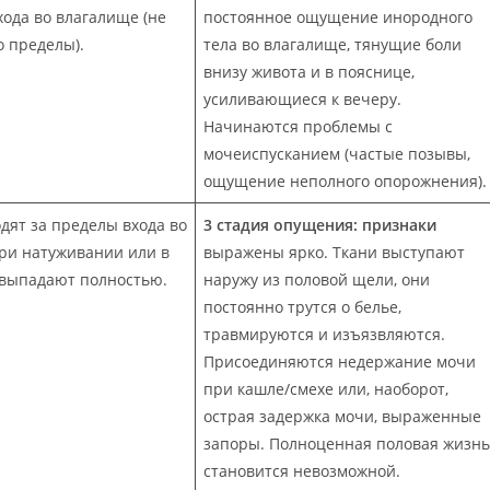
хода во влагалище (не
постоянное ощущение инородного
о пределы).
тела во влагалище, тянущие боли
внизу живота и в пояснице,
усиливающиеся к вечеру.
Начинаются проблемы с
мочеиспусканием (частые позывы,
ощущение неполного опорожнения).
дят за пределы входа во
3 стадия опущения: признаки
ри натуживании или в
выражены ярко. Ткани выступают
е выпадают полностью.
наружу из половой щели, они
постоянно трутся о белье,
травмируются и изъязвляются.
Присоединяются недержание мочи
при кашле/смехе или, наоборот,
острая задержка мочи, выраженные
запоры. Полноценная половая жизнь
становится невозможной.