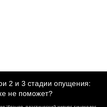
ри 2 и 3 стадии опущения:
же не поможет?
др Иванов, пластический хирург-гинеколог