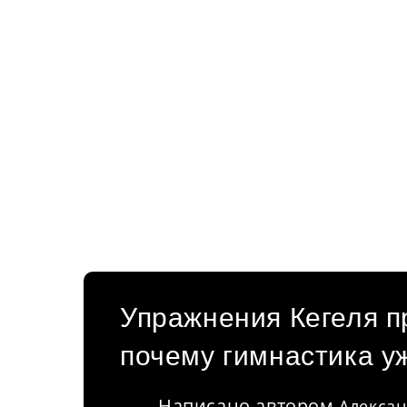
Упражнения Кегеля п
почему гимнастика у
Написано автором
Алексан