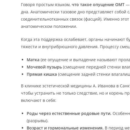
Говоря простым языком,
что такое опущение ОМТ
— 
дна. Анатомически тазовое дно представляет собой 
соединительнотканных связок (фасций). Именно этот
анатомическом положении.
Когда эта поддержка ослабевает, органы начинают б
тяжести и внутрибрюшного давления. Процессу сме
Матка
(ее опущение и выпадение называют прола
Мочевой пузырь
(смещение передней стенки вла
Прямая кишка
(смещение задней стенки влагалищ
В клинике эстетической медицины А. Иванова в Сан
чтобы устранить не только следствие, но и корень 
включают в себя:
Роды через естественные родовые пути.
Особенн
(разрывы).
Возраст и гормональные изменения.
В период ме