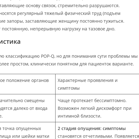
ставляющие основу связок, стремительно разрушаются.
носятся регулярный тяжелый физический труд (подъем
ские запоры, заставляющие женщину постоянно тужиться.
 постоянную, непрерывную нагрузку на тазовое дно.
истика
ую классификацию POP-Q, но для понимания сути проблемы мы
олее простом, клинически понятном для пациенток варианте.
ое положение органов
Характерные проявления и
симптомы
начительно смещены
Чаще протекает бессимптомно.
одятся далеко от входа
Возможен легкий дискомфорт при
е.
интимной близости.
я точка опущенных
2 стадия опущения: симптомы
алища или шейки матки
становятся отчетливыми. Появляетс