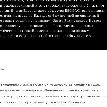
и реконструктивной и эстетической гинекологии с 24-летним
твующий член Европейского общества ESCORG, выполнивший
огичных операций. Благодаря безупречной прецизионной
орских методик по принципу «Safety First», доктор Иванов
и реконструкции тазового дна без послеоперационных
тетической интимной пластике, возвращая женщинам
енность в себе и радость близости в любом возрасте.
ния
я ежедневно сталкиваюсь с ситуацией, когда женщины годами
щью домашних тренировок.
Опущение органов малого таза
 с которой, по статистике, сталкивается каждая третья женщин
рнете многие воспринимают
упражнения Кегеля
как