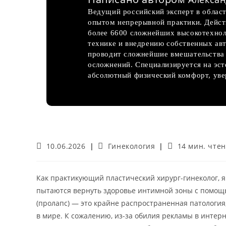
Ведущий российский эксперт в област
опытом непрерывной практики. Дейс
более 6600 сложнейших высокотехнол
технике и внедрению собственных авт
проводит сложнейшие вмешательства 
осложнений. Специализируется на эс
абсолютный физический комфорт, увер
Запись
Рубрика
Время
10.06.2026
Гинекология
14 мин. чте
опубликована:
записи:
чтения:
Как практикующий пластический хирург-гинеколог, 
пытаются вернуть здоровье интимной зоны с помо
(пролапс) — это крайне распространенная патология,
в мире. К сожалению, из-за обилия рекламы в инте