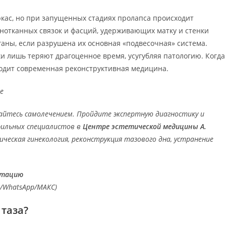
кас, но при запущенных стадиях пролапса происходит
отканных связок и фасций, удерживающих матку и стенки
аны, если разрушена их основная «подвесочная» система.
и лишь теряют драгоценное время, усугубляя патологию. Когда
одит современная реконструктивная медицина.
е
майтесь самолечением. Пройдите экспертную диагностику и
фильных специалистов в
Центре эстетической медицины А.
еская гинекология, реконструкция тазового дна, устранение
ьтацию
m/WhatsApp/МАКС)
 таза?