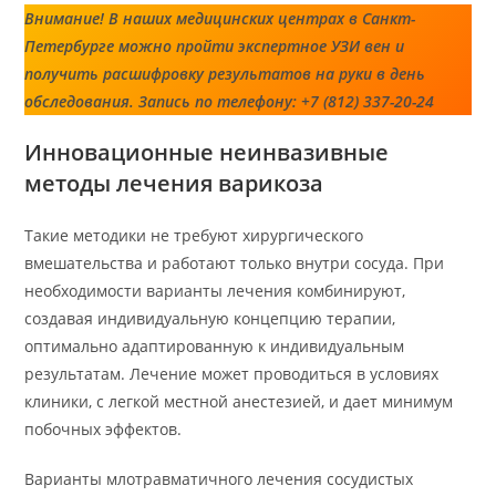
Внимание! В наших медицинских центрах в Санкт-
Петербурге можно пройти экспертное УЗИ вен и
получить расшифровку результатов на руки в день
обследования. Запись по телефону: +7 (812) 337-20-24
Инновационные неинвазивные
методы лечения варикоза
Такие методики не требуют хирургического
вмешательства и работают только внутри сосуда. При
необходимости варианты лечения комбинируют,
создавая индивидуальную концепцию терапии,
оптимально адаптированную к индивидуальным
результатам. Лечение может проводиться в условиях
клиники, с легкой местной анестезией, и дает минимум
побочных эффектов.
Варианты млотравматичного лечения сосудистых