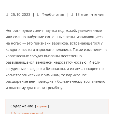
Запись
Рубрика
Время
25.10.2023
Флебология
13 мин. чтения
опубликована:
записи:
чтения:
Неприглядные синие паучки под кожей, увеличенные
или сильно набухшие синюшные вены, извивающиеся
на ногах, — это признаки варикоза, встречающегося у
каждого шестого взрослого человека. Такие изменения в
кровеносных сосудах вызваны постепенно
развивающейся венозной недостаточностью. И если
сосудистые звездочки безопасны, и их лечат скорее по
косметологическим причинам, то варикозное
расширение вен приводит к болезненному воспалению
и опасному для жизни тромбозу.
Содержание
скрыть
1.
Что такое варикоз?