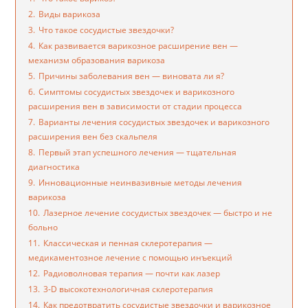
2.
Виды варикоза
3.
Что такое сосудистые звездочки?
4.
Как развивается варикозное расширение вен —
механизм образования варикоза
5.
Причины заболевания вен — виновата ли я?
6.
Симптомы сосудистых звездочек и варикозного
расширения вен в зависимости от стадии процесса
7.
Варианты лечения сосудистых звездочек и варикозного
расширения вен без скальпеля
8.
Первый этап успешного лечения — тщательная
диагностика
9.
Инновационные неинвазивные методы лечения
варикоза
10.
Лазерное лечение сосудистых звездочек — быстро и не
больно
11.
Классическая и пенная склеротерапия —
медикаментозное лечение с помощью инъекций
12.
Радиоволновая терапия — почти как лазер
13.
3-D высокотехнологичная склеротерапия
14.
Как предотвратить сосудистые звездочки и варикозное