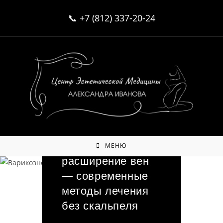
Перейти
📞
+7 (812) 337-20-24
к
содержимому
Сосудистые
звездочки и
варикозное
МЕНЮ
расширение вен
— современные
методы лечения
без скальпеля