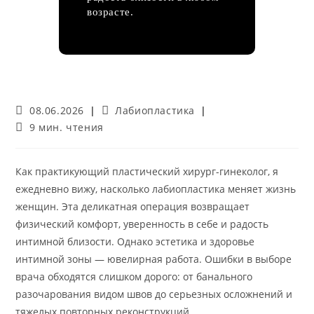
возрасте.
Запись
Рубрика
08.06.2026
Лабиопластика
опубликована:
записи:
Время
9 мин. чтения
чтения:
Как практикующий пластический хирург-гинеколог, я
ежедневно вижу, насколько лабиопластика меняет жизнь
женщин. Эта деликатная операция возвращает
физический комфорт, уверенность в себе и радость
интимной близости. Однако эстетика и здоровье
интимной зоны — ювелирная работа. Ошибки в выборе
врача обходятся слишком дорого: от банального
разочарования видом швов до серьезных осложнений и
тяжелых повторных реконструкций.