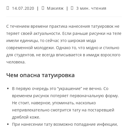
Запись
Рубрика
Время
14.07.2020
Макияж
3 мин. чтения
опубликована:
записи:
чтения:
С течением времени практика нанесения татуировок не
теряет своей актуальности. Если раньше рисунки на теле
имели единицы, то сейчас это широкая мода
современной молодежи. Однако то, что модно и стильно
для студентов, не всегда вписывается в имидж взрослого
человека.
Чем опасна татуировка
В первую очередь это “украшение” не вечно. Со
временем рисунок потеряет первоначальную форму.
Не стоит, наверное, упоминать, насколько
непривлекательно смотрится тату на постаревшей
дряблой коже.
При нанесении тату возможно попадание инфекции,