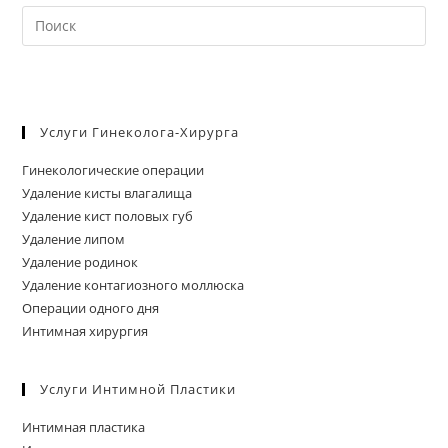
На
кл
Esc
чт
за
Услуги Гинеколога-Хирурга
па
пои
Гинекологические операции
Удаление кисты влагалища
Удаление кист половых губ
Удаление липом
Удаление родинок
Удаление контагиозного моллюска
Операции одного дня
Интимная хирургия
Услуги Интимной Пластики
Интимная пластика