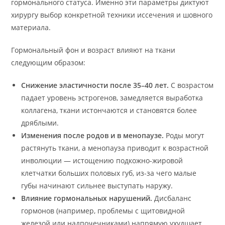
гормонального статуса. Именно эти параметры диктуют
хирургу выбор конкретной техники иссечения и шовного
материала.
Гормональный фон и возраст влияют на ткани
следующим образом:
Снижение эластичности после 35–40 лет.
С возрастом
падает уровень эстрогенов, замедляется выработка
коллагена, ткани истончаются и становятся более
дряблыми.
Изменения после родов и в менопаузе.
Роды могут
растянуть ткани, а менопауза приводит к возрастной
инволюции — истощению подкожно-жировой
клетчатки больших половых губ, из-за чего малые
губы начинают сильнее выступать наружу.
Влияние гормональных нарушений.
Дисбаланс
гормонов (например, проблемы с щитовидной
железой или надпочечниками) напрямую ухудшает