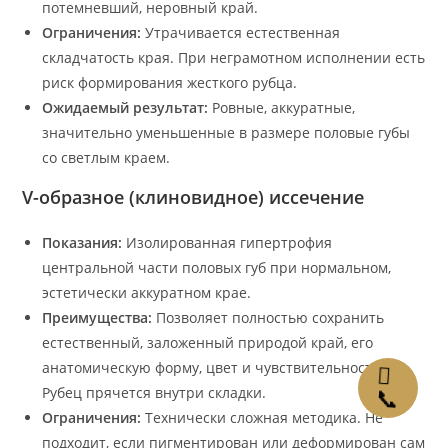
потемневший, неровный край.
Ограничения:
Утрачивается естественная
складчатость края. При неграмотном исполнении есть
риск формирования жесткого рубца.
Ожидаемый результат:
Ровные, аккуратные,
значительно уменьшенные в размере половые губы
со светлым краем.
V-образное (клиновидное) иссечение
Показания:
Изолированная гипертрофия
центральной части половых губ при нормальном,
эстетически аккуратном крае.
Преимущества:
Позволяет полностью сохранить
естественный, заложенный природой край, его
анатомическую форму, цвет и чувствительность.
Рубец прячется внутри складки.
📞
Ограничения:
Технически сложная методика. Не
подходит, если пигментирован или деформирован сам