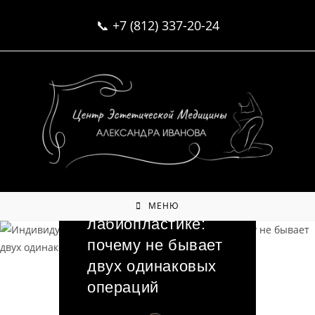
Перейти
📞
+7 (812) 337-20-24
к
содержимому
Индивидуальный
подход в
МЕНЮ
лабиопластике:
почему не бывает
двух одинаковых
операций