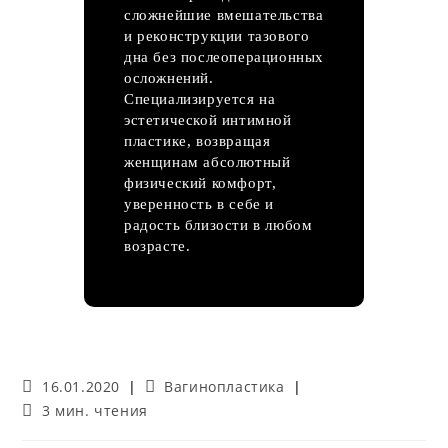
сложнейшие вмешательства
и реконструкции тазового
дна без послеоперационных
осложнений.
Специализируется на
эстетической интимной
пластике, возвращая
женщинам абсолютный
физический комфорт,
уверенность в себе и
радость близости в любом
возрасте.
Запись
Рубрика
16.01.2020
Вагинопластика
опубликована:
записи:
Время
3 мин. чтения
чтения: