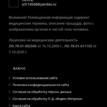
в
Откроется
a3114568@yandex.ru
вашем
в
вашем
приложении
приложении
Внимание! Размещенная информация содержит
медицинские термины, описание процедур, фото с
изображением органов и частей тела человека.
Лицензии на медицинскую деятельность
ЛО-78-01-002506
от 16.10.2009 г.,
ЛО-78-01-011155
от
7.10.2020 г.
ВАЖНО
Условия использования сайта
Политика конфиденциальности сайта
Согласие на обработку персон. данных
Согласие на обработку П. Д. «Яндекс.Метрика»
Карта сайта