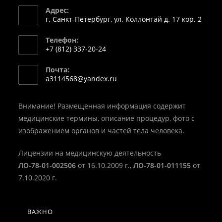
Адрес:
г. Санкт-Петербург, ул. Коллонтай д. 17 кор. 2
Телефон:
+7 (812) 337-20-24
Откроется
Почта:
в
Откроется
a3114568@yandex.ru
вашем
в
вашем
приложении
приложении
Внимание! Размещенная информация содержит
медицинские термины, описание процедур, фото с
изображением органов и частей тела человека.
Лицензии на медицинскую деятельность
ЛО-78-01-002506
от 16.10.2009 г.,
ЛО-78-01-011155
от
7.10.2020 г.
ВАЖНО