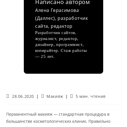
Написано автором
Алена Герасимова
(Даллес), разработчик
сайта, редактор
Разработчик сайтов,
журналист, редактор,
дизайнер, программист,
копирайтер. Стаж работы
— 25 лет.
Запись
Рубрика
Время
28.06.2020
Макияж
5 мин. чтения
опубликована:
записи:
чтения:
Перманентный макияж — стандартная процедура в
большинстве косметологических клиник. Правильно