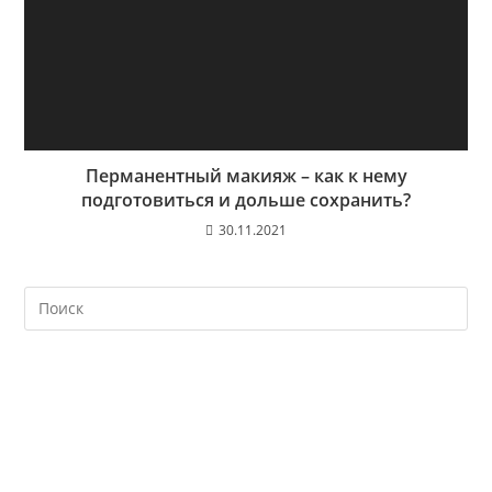
Перманентный макияж – как к нему
подготовиться и дольше сохранить?
30.11.2021
На
кл
Esc
чт
за
па
пои