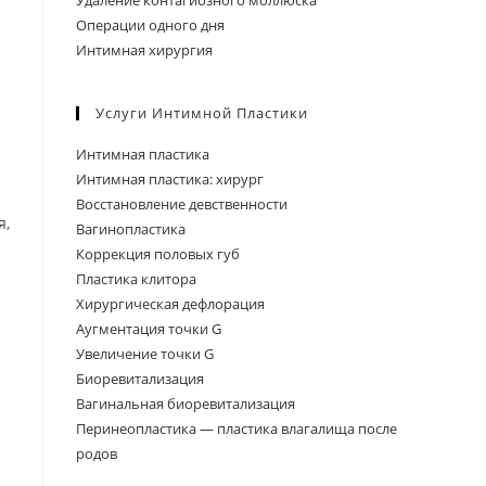
Удаление контагиозного моллюска
Операции одного дня
Интимная хирургия
Услуги Интимной Пластики
Интимная пластика
Интимная пластика: хирург
Восстановление девственности
я,
Вагинопластика
Коррекция половых губ
Пластика клитора
Хирургическая дефлорация
Аугментация точки G
Увеличение точки G
Биоревитализация
Вагинальная биоревитализация
Перинеопластика — пластика влагалища после
родов