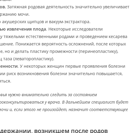
ов.
Затяжная родовая деятельность значительно увеличивает
держанию мочи.
 акушерских щипцов и вакуум-экстрактора.
лью извлечения плода
. Некоторые исследователи
ду тяжелыми естественными родами и проведением кесарева
шение. Понижается вероятность осложнений, после которых
, но и делать пластику промежности (перинеопластику),
 таза (леваторопластику).
менности
. У некоторых женщин первые проявления болезни
ции риск возникновения болезни значительно повышается,
яться.
вья нужно внимательно следить за состоянием
роконсультироваться у врача. В дальнейшем специалист будет
мочи и, если этого не произойдет, назначит соответствующее
едержании, возникшем после родов