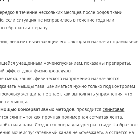
нередко в течение нескольких месяцев после родов ткани
о, если ситуация не исправилась в течение года или
о обратиться к врачу.
ния, выяснит вызывающие его факторы и назначит правильно
ющейся учащенным мочеиспусканием, показаны препараты,
ий эффект дают физиопроцедуры.
е смеха, кашля, физического напряжения назначаются
дкачать мышцы таза. Заниматься нужно только под контролем
поскольку женщина не знает, как выполнять упражнения, что
не те мышцы.
помощью консервативных методов
, проводится
слинговая
тся слинг – тонкая прочная полимерная сетчатая лента,
лобка или паха. Создается опора для уретры в виде U-образног
ния мочеиспускательный канал не «съезжает», а остаётся на