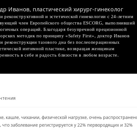
др Иванов, пластический хирург-гинеколог
и реконструктивной и эстетической гинекологии с 24-летним
твующий член Европейского общества ESCORG, выполнивший
огичных операций. Благодаря безупречной прецизионной
орских методик по принципу «Safety First», доктор Иванов
и реконструкции тазового дна без послеоперационных
тетической интимной пластике, возвращая женщинам
енность в себе и радость близости в любом возрасте.
 чтения
, кашле, чихании, физической нагрузке, очень распространен
, что заболевание регистрируется у 22% первородящих и 32%