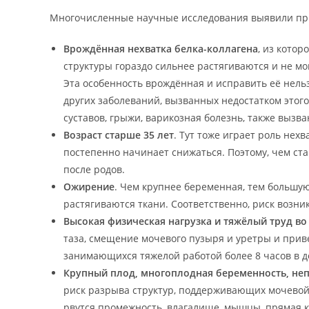
Многочисленные научные исследования выявили при
Врождённая нехватка белка-коллагена
, из кото
структуры гораздо сильнее растягиваются и не мо
Эта особенность врождённая и исправить её нель
других заболеваний, вызванных недостатком этог
суставов, грыжи, варикозная болезнь, также вызв
Возраст старше 35 лет
. Тут тоже играет роль нехв
постепенно начинает снижаться. Поэтому, чем с
после родов.
Ожирение
. Чем крупнее беременная, тем большу
растягиваются ткани. Соответственно, риск возн
Высокая физическая нагрузка и тяжёлый труд в
таза, смещение мочевого пузыря и уретры и прив
занимающихся тяжелой работой более 8 часов в д
Крупный плод, многоплодная беременность, не
риск разрыва структур, поддерживающих мочевой 
рвутся промежность, влагалище, мышцы, прямая 