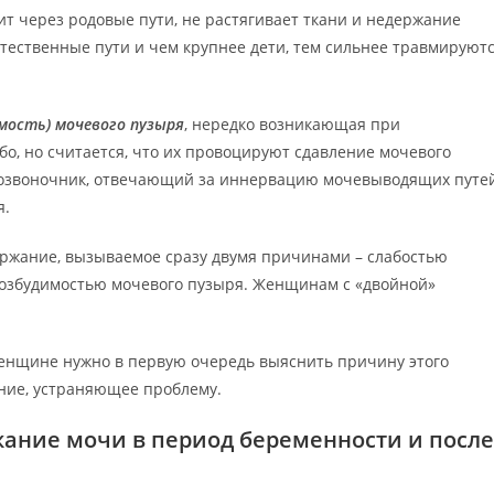
т через родовые пути, не растягивает ткани и недержание
тественные пути и чем крупнее дети, тем сильнее травмируют
мость) мочевого пузыря
, нередко возникающая при
о, но считается, что их провоцируют сдавление мочевого
позвоночник, отвечающий за иннервацию мочевыводящих путе
я.
ржание, вызываемое сразу двумя причинами – слабостью
озбудимостью мочевого пузыря. Женщинам с «двойной»
енщине нужно в первую очередь выяснить причину этого
ение, устраняющее проблему.
ание мочи в период беременности и после