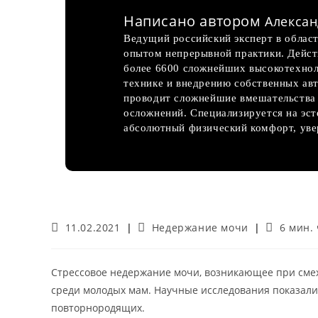
Написано автором
Алексан
Ведущий российский эксперт в област
опытом непрерывной практики. Дейс
более 6600 сложнейших высокотехнол
технике и внедрению собственных авт
проводит сложнейшие вмешательства 
осложнений. Специализируется на эс
абсолютный физический комфорт, увер
Запись
Рубрика
Время
11.02.2021
Недержание мочи
6 мин.
опубликована:
записи:
чтения:
Стрессовое недержание мочи, возникающее при смехе
среди молодых мам. Научные исследования показали
повторнородящих.