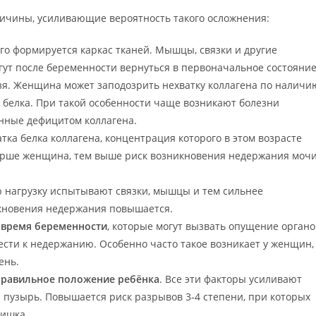
чины, усиливающие вероятность такого осложнения:
рого формируется каркас тканей. Мышцы, связки и другие
гут после беременности вернуться в первоначальное состояние
зя. Женщина может заподозрить нехватку коллагена по наличи
о белка. При такой особенности чаще возникают болезни
анные дефицитом коллагена.
атка белка коллагена, концентрация которого в этом возрасте
тарше женщина, тем выше риск возникновения недержания моч
ю нагрузку испытывают связки, мышцы и тем сильнее
икновения недержания повышается.
о время беременности
, которые могут вызвать опущение органо
ести к недержанию. Особенно часто такое возникает у женщин,
ень.
правильное положение ребёнка
. Все эти факторы усиливают
пузырь. Повышается риск разрывов 3-4 степени, при которых
кишка.